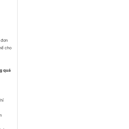
 đơn
thể cho
ng quá
hỉ
m