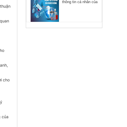
thông tin cá nhân của
 thuận
người tiêu dùng
 quan
cho
hanh,
ợi cho
uý
g của