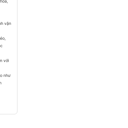
 hóa,
nh vận
éo,
óc
m với
ro như
h