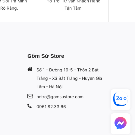
 Đổi Trả Minh
Hỗ Trợ, Tư Vấn Khách Hàng
 Rõ Ràng.
Tận Tâm.
Gốm Sứ Store
Số 1 - Đường 19-5 - Thôn 2 Bát
Tràng - Xã Bát Tràng - Huyện Gia
Lâm - Hà Nội.
hotro@gomsustore.com
0961.82.33.66