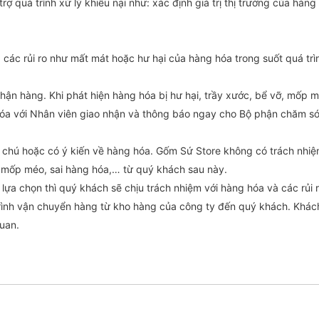
rợ quá trình xử lý khiếu nại như: xác định giá trị thị trường của hàng
 các rủi ro như mất mát hoặc hư hại của hàng hóa trong suốt quá trì
hận hàng. Khi phát hiện hàng hóa bị hư hại, trầy xước, bể vỡ, mốp m
 hóa với Nhân viên giao nhận và thông báo ngay cho Bộ phận chăm s
 chú hoặc có ý kiến về hàng hóa. Gốm Sứ Store không có trách nhiệ
, mốp méo, sai hàng hóa,… từ quý khách sau này.
lựa chọn thì quý khách sẽ chịu trách nhiệm với hàng hóa và các rủi 
trình vận chuyển hàng từ kho hàng của công ty đến quý khách. Khác
quan.