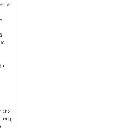
hi phí
ặc
ới
 để
ận
n cho
n hàng
a