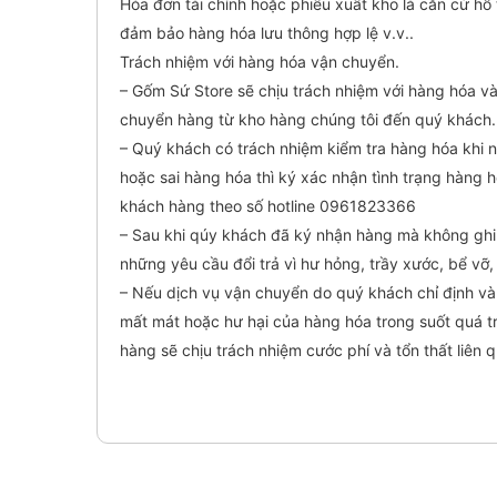
Hóa đơn tài chính hoặc phiếu xuất kho là căn cứ hỗ t
đảm bảo hàng hóa lưu thông hợp lệ v.v..
Trách nhiệm với hàng hóa vận chuyển.
– Gốm Sứ Store sẽ chịu trách nhiệm với hàng hóa và
chuyển hàng từ kho hàng chúng tôi đến quý khách.
– Quý khách có trách nhiệm kiểm tra hàng hóa khi n
hoặc sai hàng hóa thì ký xác nhận tình trạng hàng
khách hàng theo số hotline 0961823366
– Sau khi qúy khách đã ký nhận hàng mà không ghi
những yêu cầu đổi trả vì hư hỏng, trầy xước, bể vỡ
– Nếu dịch vụ vận chuyển do quý khách chỉ định và 
mất mát hoặc hư hại của hàng hóa trong suốt quá 
hàng sẽ chịu trách nhiệm cước phí và tổn thất liên 