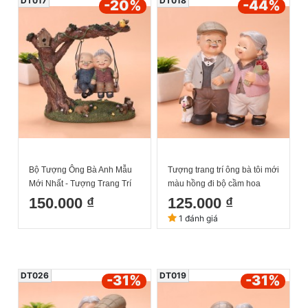
DT017
DT018
-20
%
-44
%
Bộ Tượng Ông Bà Anh Mẫu
Tượng trang trí ông bà tôi mới
Mới Nhất - Tượng Trang Trí
màu hồng đi bộ cầm hoa
Nhà Cửa Ông Bà Xích Đu
12.5x5x13.5cm
150.000 ₫
125.000 ₫
17x16cm
1 đánh giá
DT026
DT019
-31
%
-31
%