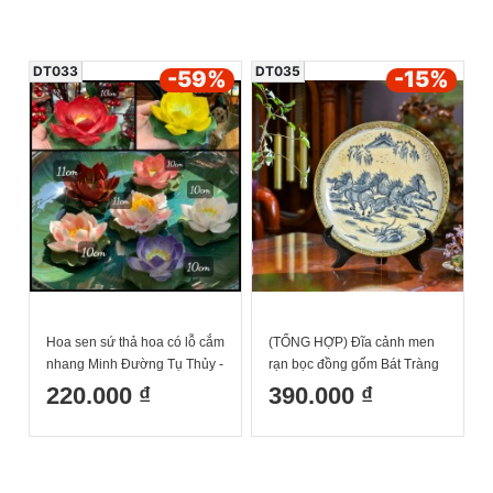
DT033
DT035
-59
%
-15
%
Hoa sen sứ thả hoa có lỗ cắm
(TỔNG HỢP) Đĩa cảnh men
nhang Minh Đường Tụ Thủy -
rạn bọc đồng gốm Bát Tràng
Gốm Sứ Bát Tràng
cao cấp- Trang trí phòng
220.000 ₫
390.000 ₫
khách/ Món quà sang trọng
tinh tế tuyển chọn phi 26cm