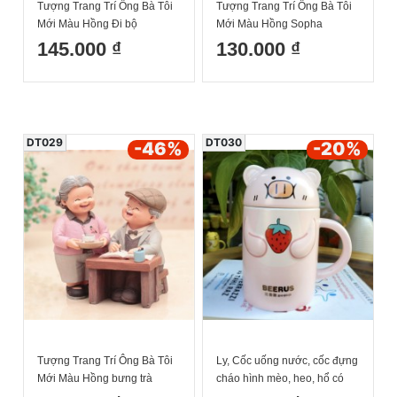
Tượng Trang Trí Ông Bà Tôi
Tượng Trang Trí Ông Bà Tôi
Mới Màu Hồng Đi bộ
Mới Màu Hồng Sopha
7.5x5.5x13cm
13.5x9.5x11.5cm
145.000 ₫
130.000 ₫
DT029
DT030
-46
%
-20
%
Tượng Trang Trí Ông Bà Tôi
Ly, Cốc uống nước, cốc đựng
Mới Màu Hồng bưng trà
cháo hình mèo, heo, hổ có
12x8.5x13cm
nắp sứ kèm thìa xịn xò