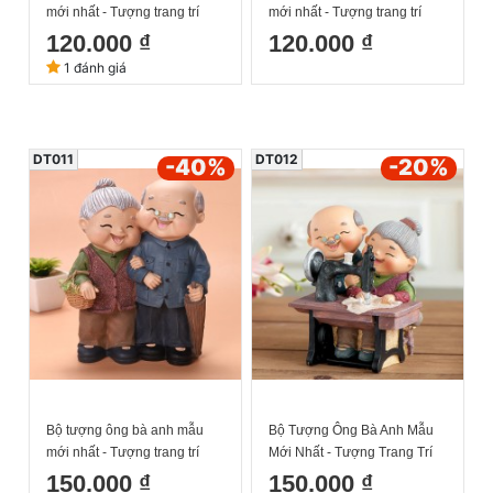
mới nhất - Tượng trang trí
mới nhất - Tượng trang trí
nhà cửa ông bà đèn đánh cờ
nhà cửa ông bà đèn đánh ôm
120.000 ₫
120.000 ₫
16x11cm
mèo 16x11cm
1 đánh giá
DT011
DT012
-40
%
-20
%
Bộ tượng ông bà anh mẫu
Bộ Tượng Ông Bà Anh Mẫu
mới nhất - Tượng trang trí
Mới Nhất - Tượng Trang Trí
nhà cửa ông bà đi chợ khoác
Nhà Cửa Ông Bà Máy Khây
150.000 ₫
150.000 ₫