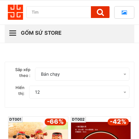
Sắp xếp
Bán chạy
theo :
Hiển
12
thị:
DT001
DT002
-66
%
-42
%