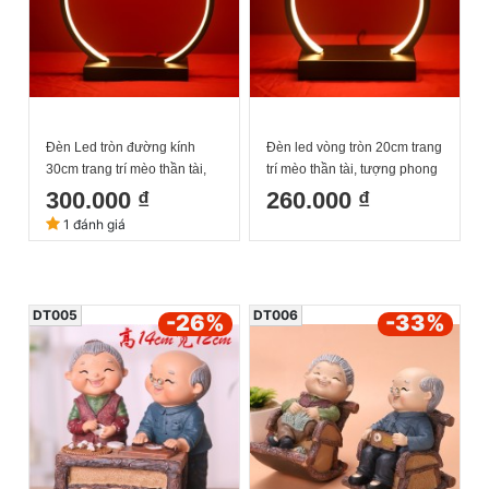
Đèn Led tròn đường kính
Đèn led vòng tròn 20cm trang
30cm trang trí mèo thần tài,
trí mèo thần tài, tượng phong
tượng phong thuỷ
thuỷ
300.000 ₫
260.000 ₫
1 đánh giá
DT005
DT006
-26
%
-33
%