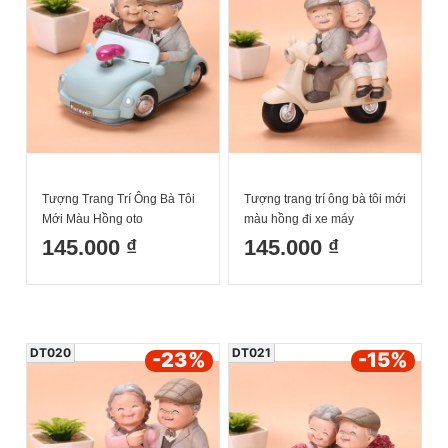
Tượng Trang Trí Ông Bà Tôi
Tượng trang trí ông bà tôi mới
Mới Màu Hồng oto
màu hồng đi xe máy
16.5x8.5x11.5cm
16x9x16cm
145.000 ₫
145.000 ₫
DT020
DT021
-23
%
-15
%