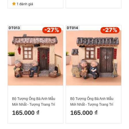
tay 18x14cm
14x13cm
1 đánh giá
DT013
DT014
-27
%
-27
%
Bộ Tượng Ông Bà Anh Mẫu
Bộ Tượng Ông Bà Anh Mẫu
Mới Nhất - Tượng Trang Trí
Mới Nhất - Tượng Trang Trí
Nhà Cửa Ông Bà Bên Nhà
Nhà Cửa Ông Bà Bên Nhà
165.000 ₫
165.000 ₫
Đánh cờ 15x19cm
Ôm Mèo 15x19cm