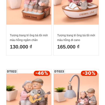
Tượng trang trí ông bà tôi mới
Tượng trang trí ông bà tôi mới
màu hồng ngâm chân
màu hồng đi cano
11x9.5x12.5cm
16.5x8.5x11.5cm
130.000 ₫
165.000 ₫
DT022
DT023
-46
%
-30
%