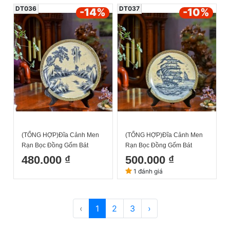
DT036
DT037
-14
%
-10
%
(TỔNG HỢP)Đĩa Cảnh Men
(TỔNG HỢP)Đĩa Cảnh Men
Rạn Bọc Đồng Gốm Bát
Rạn Bọc Đồng Gốm Bát
Tràng Cao Cấp- Trang Trí
Tràng Cao Cấp- Trang Trí
480.000 ₫
500.000 ₫
Phòng Khách/ Món Quà Sang
Phòng Khách/ Món Quà Sang
1 đánh giá
Trọng Tinh Tế Tuyển Chọn
Trọng Tinh Tế Tuyển Chọn
Phi 30cm
Phi 35cm
‹
1
2
3
›