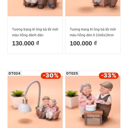
Tượng trang trí ông bà tôi mới
Tượng trang trí ông bà tôi mới
màu hồng đánh đàn
màu hồng đèn A 10x6x18cm
13x8.2x12cm
130.000 ₫
100.000 ₫
DT024
DT025
-30
%
-33
%