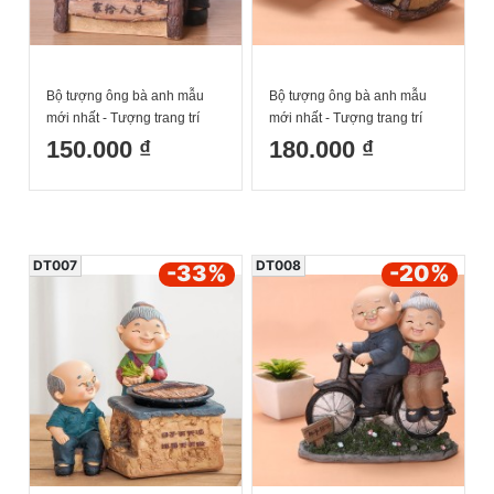
Bộ tượng ông bà anh mẫu
Bộ tượng ông bà anh mẫu
mới nhất - Tượng trang trí
mới nhất - Tượng trang trí
nhà cửa ông bà làm bánh
nhà cửa ông bà 2 tượng Bập
150.000 ₫
180.000 ₫
bao 14x12cm
bênh 11*15cm
DT007
DT008
-33
%
-20
%