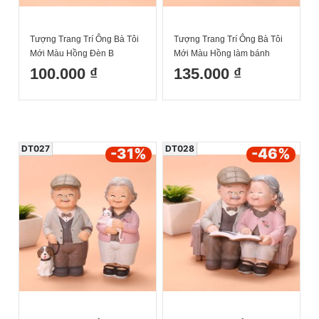
Tượng Trang Trí Ông Bà Tôi
Tượng Trang Trí Ông Bà Tôi
Mới Màu Hồng Đèn B
Mới Màu Hồng làm bánh
10x6x18cm
12.5x9.5x13cm
100.000 ₫
135.000 ₫
DT027
DT028
-31
%
-46
%