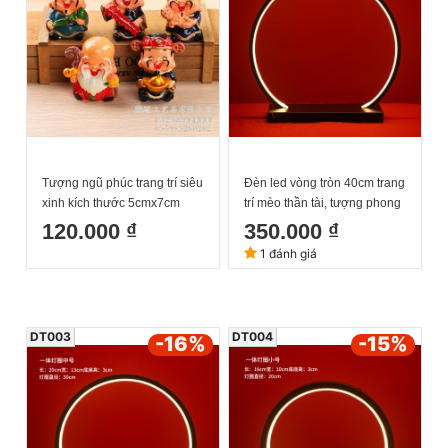
Tượng ngũ phúc trang trí siêu
Đèn led vòng tròn 40cm trang
xinh kích thước 5cmx7cm
trí mèo thần tài, tượng phong
thuỷ
120.000 ₫
350.000 ₫
1 đánh giá
DT003
DT004
-16
%
-15
%