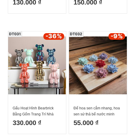
130.000 ₫
150.000 ₫
DT031
DT032
-36
%
-9
%
Gấu Hoạt Hình Bearbrick
Đế hoa sen cắm nhang, hoa
Bằng Gốm Trang Trí Nhà
sen sứ thả bể nước minh
Cửa 28x14cm
đường tụ thuỷ 5.5cm
330.000 ₫
55.000 ₫