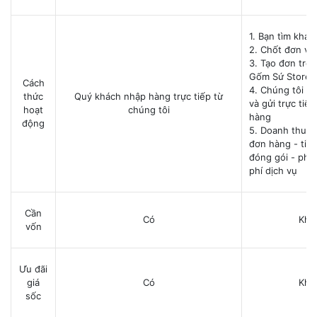
1. Bạn tìm khá
2. Chốt đơn vớ
3. Tạo đơn trê
Gốm Sứ Store
Cách
4. Chúng tôi xử
thức
Quý khách nhập hàng trực tiếp từ
và gửi trực tiế
hoạt
chúng tôi
hàng
động
5. Doanh thu = 
đơn hàng - tiền
đóng gói - phí
phí dịch vụ
Cần
Có
Khô
vốn
Ưu đãi
giá
Có
Khô
sốc