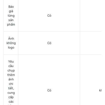
Báo
giá
từng
Có
C
sản
phẩm
Ảnh
không
Có
C
logo
Yêu
cầu
chụp
thêm
ảnh
chi
tiết,
Có
khô
cung
cấp
các