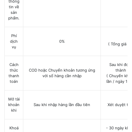
thông
tin về
sản
phẩm.
Phí
5
dịch
0%
( Tổng giá tr
vụ
Cách
Sau khi đơn
thức
COD hoặc Chuyển khoản tương ứng
thành + 
thanh
với số hàng cần nhập
( Chuyển kho
toán
lần / ngày 19
Mở tài
khoản
Sau khi nhập hàng lần đầu tiên
Xét duyệt th
khi
Khoá
- 30 ngày khô