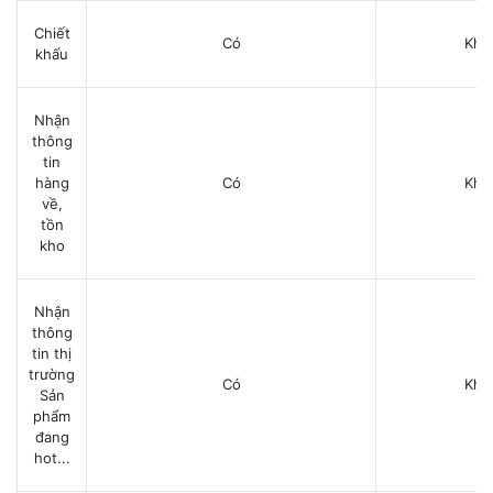
Chiết
Có
Khô
khấu
Nhận
thông
tin
hàng
Có
Khô
về,
tồn
kho
Nhận
thông
tin thị
trường
Có
Khô
Sản
phẩm
đang
hot...