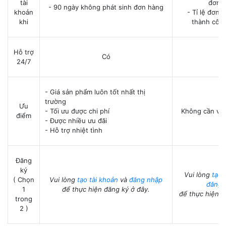
tài
đơn 
- 90 ngày không phát sinh đơn hàng
khoản
- Tỉ lệ đơn
khi
thành côn
Hỗ trợ
Có
C
24/7
- Giá sản phẩm luôn tốt nhất thị
trường
Ưu
- Tối ưu được chi phí
Không cần vố
điểm
- Được nhiều ưu đãi
- Hỗ trợ nhiệt tình
Đăng
ký
Vui lòng
tạo 
( Chọn
Vui lòng
tạo tài khoản
và
đăng nhập
đăng 
1
để thực hiện đăng ký ở đây.
để thực hiện đ
trong
2 )