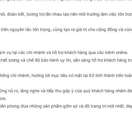
ỏi, đoàn kết, tương trợ lẫn nhau tạo nên môi trường làm việc tôn trọ
 trên nguyên tắc tôn trọng, cùng tạo ra giá trị cho cộng đồng và cù
h vụ tại các chi nhánh và hỗ trợ khách hàng qua các kênh online.
t lượng và chế độ bảo hành uy tín, sẵn sàng hỗ trợ khách hàng tr
hống chi nhánh, hướng tới mục tiêu có mặt tại 63 tỉnh thành trên toà
hững rủi ro, lắng nghe và tiếp thu góp ý của quý khách hàng nhằm đ
ore.
tiên phong đưa những sản phẩm gốm sứ và đồ trang trí mới nhất, đẹ