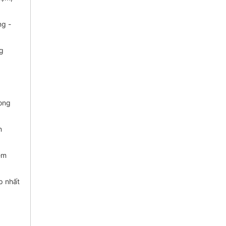
ng -
ng
ong
n
em
p nhất