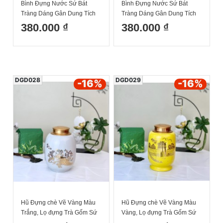
Bình Đựng Nước Sứ Bát
Bình Đựng Nước Sứ Bát
Tràng Dáng Gân Dung Tích
Tràng Dáng Gân Dung Tích
6L
10L
380.000 ₫
380.000 ₫
DGD028
DGD029
-16
%
-16
%
Hũ Đựng chè Vẽ Vàng Màu
Hũ Đựng chè Vẽ Vàng Màu
Trắng, Lọ đựng Trà Gốm Sứ
Vàng, Lọ đựng Trà Gốm Sứ
Bát Tràng Cao Cấp Cao
Bát Tràng Cao Cấp Cao