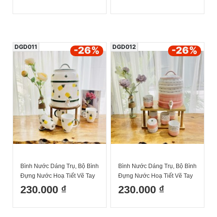
Decor Dễ Thương Cốc Uống
Cốc Uống Nước Sứ Bát
Nước Sứ Bát Tràng
Tràng
DGD011
DGD012
-26
%
-26
%
Bình Nước Dáng Trụ, Bộ Bình
Bình Nước Dáng Trụ, Bộ Bình
Đựng Nước Hoạ Tiết Vẽ Tay
Đựng Nước Hoạ Tiết Vẽ Tay
Dứa Vàng Decor Dễ Thương
Kẻ Hồng Decor Dễ Thương
230.000 ₫
230.000 ₫
Cốc Uống Nước Sứ Bát
Cốc Uống Nước Sứ Bát
Tràng
Tràng