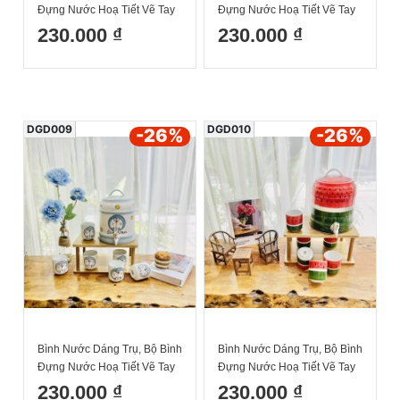
Đựng Nước Hoạ Tiết Vẽ Tay
Đựng Nước Hoạ Tiết Vẽ Tay
Đào Hồng Decor Dễ Thương
DoRaeMon Decor Dễ
230.000 ₫
230.000 ₫
Cốc Uống Nước Sứ Bát
Thương Cốc Uống Nước Sứ
Tràng
Bát Tràng
DGD009
DGD010
-26
%
-26
%
Bình Nước Dáng Trụ, Bộ Bình
Bình Nước Dáng Trụ, Bộ Bình
Đựng Nước Hoạ Tiết Vẽ Tay
Đựng Nước Hoạ Tiết Vẽ Tay
DoRaeMon Dáng Cốc Tròn
Dưa Hấu Decor Dễ Thương
230.000 ₫
230.000 ₫