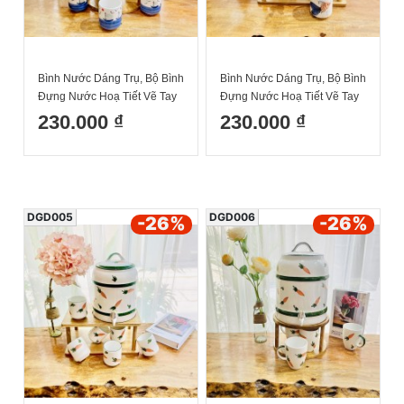
Bình Nước Dáng Trụ, Bộ Bình
Bình Nước Dáng Trụ, Bộ Bình
Đựng Nước Hoạ Tiết Vẽ Tay
Đựng Nước Hoạ Tiết Vẽ Tay
Biển Khơi Dáng Cốc Trụ
Đàn Cá Decor Dễ Thương
230.000 ₫
230.000 ₫
Decor Dễ Thương Cốc Uống
Cốc Uống Nước Sứ Bát
Nước Sứ Bát Tràng
Tràng
DGD005
DGD006
-26
%
-26
%