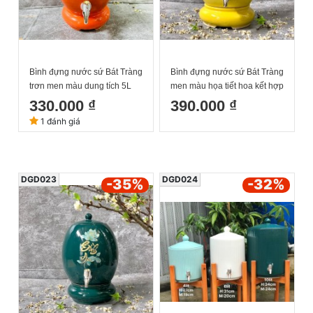
Bình đựng nước sứ Bát Tràng
Bình đựng nước sứ Bát Tràng
trơn men màu dung tích 5L
men màu họa tiết hoa kết hợp
thư pháp dung tích 8L
330.000 ₫
390.000 ₫
1 đánh giá
DGD023
DGD024
-35
%
-32
%