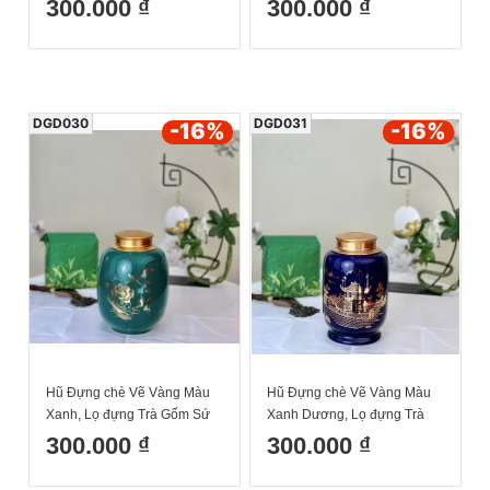
300.000 ₫
300.000 ₫
17cm Dk13cm
17cm Dk13cm
DGD030
DGD031
-16
%
-16
%
Hũ Đựng chè Vẽ Vàng Màu
Hũ Đựng chè Vẽ Vàng Màu
Xanh, Lọ đựng Trà Gốm Sứ
Xanh Dương, Lọ đựng Trà
Bát Tràng Cao Cấp Cao
Gốm Sứ Bát Tràng Cao Cấp
300.000 ₫
300.000 ₫
17cm Dk13cm
Cao 17cm Dk13cm