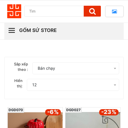
Sắp xếp
Bán chạy
theo :
Hiển
12
thị:
DGD070
DGD027
-6
%
-23
%