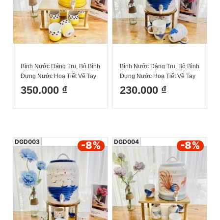
Bình Nước Dáng Trụ, Bộ Bình
Bình Nước Dáng Trụ, Bộ Bình
Đựng Nước Hoạ Tiết Vẽ Tay
Đựng Nước Hoạ Tiết Vẽ Tay
Chấm Bi Vàng Chanh Leo
Biển Khơi Dáng Cốc Tròn
350.000 ₫
230.000 ₫
Decor Dễ Thương Cốc Uống
Decor Dễ Thương Cốc Uống
Nước Sứ Bát Tràng
Nước Sứ Bát Tràng
DGD003
DGD004
-8
%
-8
%