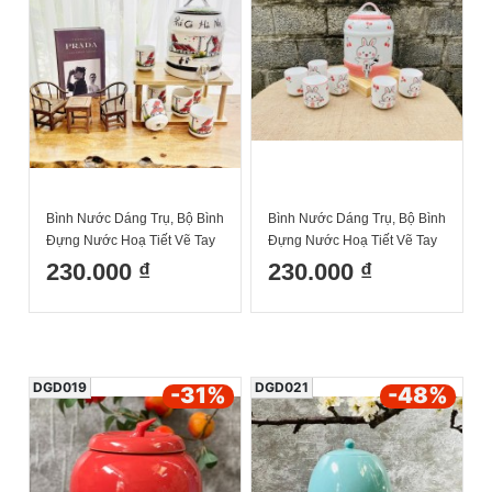
Bình Nước Dáng Trụ, Bộ Bình
Bình Nước Dáng Trụ, Bộ Bình
Đựng Nước Hoạ Tiết Vẽ Tay
Đựng Nước Hoạ Tiết Vẽ Tay
Phố Cổ Decor Dễ Thương
Thỏ Hồng Decor Dễ Thương
230.000 ₫
230.000 ₫
Cốc Uống Nước Sứ Bát
Cốc Uống Nước Sứ Bát
Tràng
Tràng
DGD019
DGD021
-31
%
-48
%