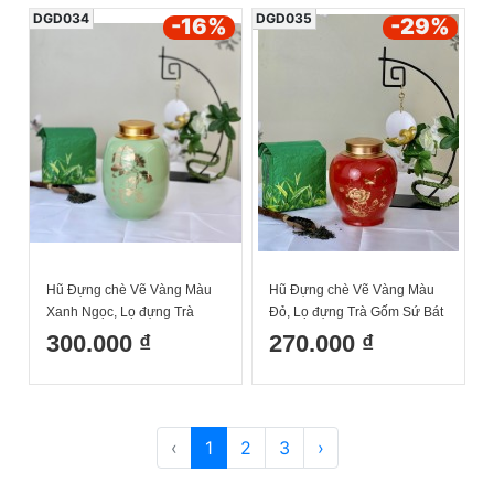
DGD034
DGD035
-16
%
-29
%
Hũ Đựng chè Vẽ Vàng Màu
Hũ Đựng chè Vẽ Vàng Màu
Xanh Ngọc, Lọ đựng Trà
Đỏ, Lọ đựng Trà Gốm Sứ Bát
Gốm Sứ Bát Tràng Cao Cấp
Tràng Cao Cấp Cao 15
300.000 ₫
270.000 ₫
Đường Kính 13
‹
1
2
3
›