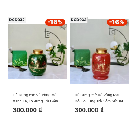
DGD032
DGD033
-16
%
-16
%
Hũ Đựng chè Vẽ Vàng Màu
Hũ Đựng chè Vẽ Vàng Màu
Xanh Lá, Lọ đựng Trà Gốm
Đỏ, Lọ đựng Trà Gốm Sứ Bát
Sứ Bát Tràng Cao Cấp Cao
Tràng Cao Cấp
300.000 ₫
300.000 ₫
17cm Dk13cm