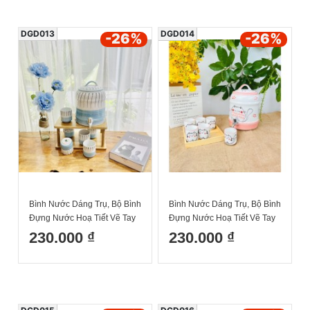
DGD013
DGD014
-26
%
-26
%
Bình Nước Dáng Trụ, Bộ Bình
Bình Nước Dáng Trụ, Bộ Bình
Đựng Nước Hoạ Tiết Vẽ Tay
Đựng Nước Hoạ Tiết Vẽ Tay
Kẻ Xanh Decor Dễ Thương
Mèo Hồng Decor Dễ Thương
230.000 ₫
230.000 ₫
Cốc Uống Nước Sứ Bát
Cốc Uống Nước Sứ Bát
Tràng
Tràng