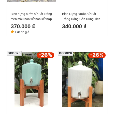
Bình đựng nước sứ Bát Tràng
Bình Đựng Nước Sứ Bát
men màu họa tiết hoa kết hợp
Tràng Dáng Gân Dung Tích
thư pháp dung tích 5L
4L
370.000 ₫
340.000 ₫
1 đánh giá
DGD025
DGD026
-26
%
-26
%