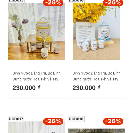
DGD015
DGD016
-26
%
-26
%
Bình Nước Dáng Trụ, Bộ Bình
Bình Nước Dáng Trụ, Bộ Bình
Đựng Nước Hoạ Tiết Vẽ Tay
Đựng Nước Hoạ Tiết Vẽ Tay
Mèo Vàng Decor Dễ Thương
Mèo Xanh Decor Dễ Thương
230.000 ₫
230.000 ₫
Cốc Uống Nước Sứ Bát
Cốc Uống Nước Sứ Bát
Tràng
Tràng
DGD017
DGD018
-26
%
-26
%