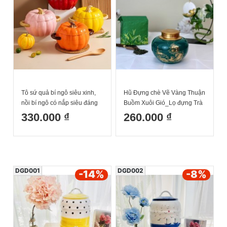
Tô sứ quả bí ngô siêu xinh,
Hũ Đựng chè Vẽ Vàng Thuận
nồi bí ngô có nắp siêu đáng
Buồm Xuôi Gió_Lọ đựng Trà
yêu
Gốm Sứ Bát Tràng Cao Cấp
330.000 ₫
260.000 ₫
DGD001
DGD002
-14
%
-8
%