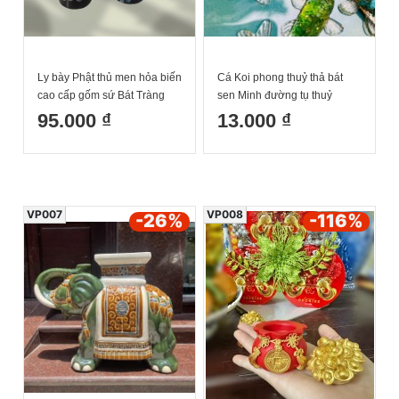
Ly bày Phật thủ men hỏa biến
Cá Koi phong thuỷ thả bát
cao cấp gốm sứ Bát Tràng
sen Minh đường tụ thuỷ
95.000 ₫
13.000 ₫
VP007
VP008
-26
%
-116
%