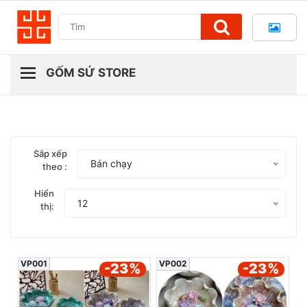
Sắp xếp
Bán chạy
theo :
Hiển
12
thị:
VP001
VP002
-23
%
-23
%