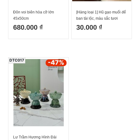
Đôn voi biên hòa cỡ lớn
[Hàng loại 1] Hũ gạo muối để
45x50cm
ban tài lộc, màu sắc tươi
chuẩn đẹp
680.000 ₫
30.000 ₫
DTC017
-47
%
Lư Trầm Hương Hình Đài