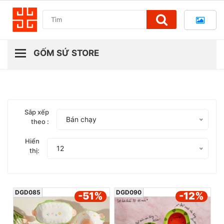
Sắp xếp
Bán chạy
theo :
Hiển
12
thị:
DGD085
DGD090
-51
%
-12
%