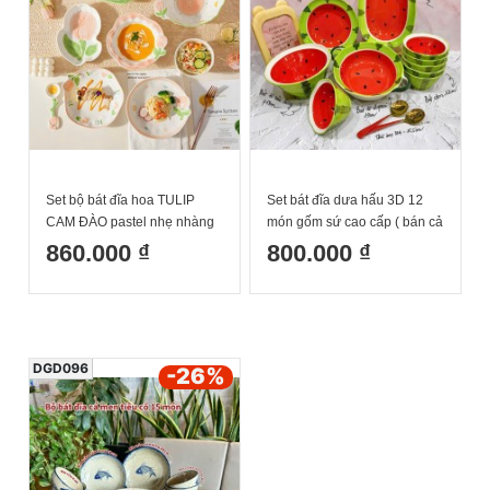
Set bộ bát đĩa hoa TULIP
Set bát đĩa dưa hấu 3D 12
CAM ĐÀO pastel nhẹ nhàng
món gốm sứ cao cấp ( bán cả
sang xịn mịn
set 12 món)
860.000 ₫
800.000 ₫
DGD096
-26
%