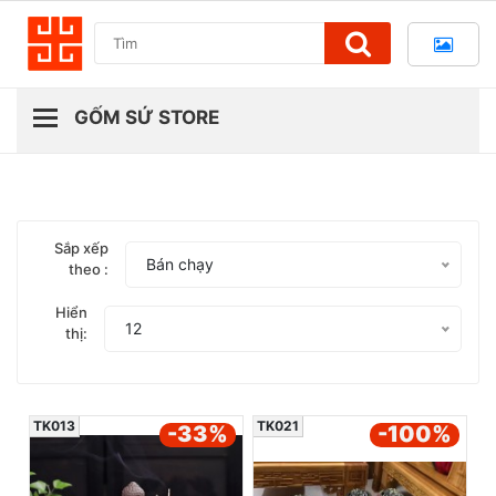
Sắp xếp
Bán chạy
theo :
Hiển
12
thị:
TK013
TK021
-33
%
-100
%