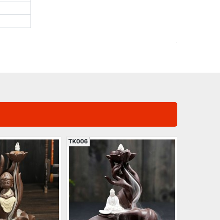
TK006
TK015