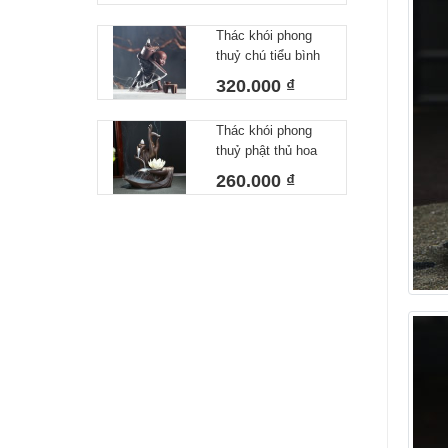
Thác khói phong
thuỷ chú tiểu bình
trà dài
320.000 ₫
Thác khói phong
thuỷ phật thủ hoa
sen trắng
260.000 ₫