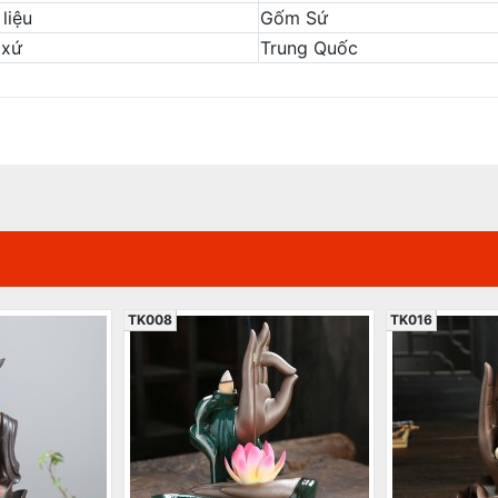
liệu
Gốm Sứ
 xứ
Trung Quốc
TK008
TK016