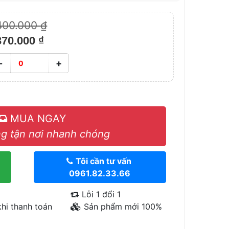
400.000 ₫
370.000 ₫
-
+
MUA NGAY
g tận nơi nhanh chóng
Tôi cần tư vấn
0961.82.33.66
Lỗi 1 đổi 1
hi thanh toán
Sản phẩm mới 100%