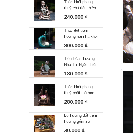
Thác khói phong
thuỷ chú tiểu thiền
bên lá sen
240.000 ₫
Thác đốt trầm
hương nai nhả khói
hương chảy ngược
300.000 ₫
Tiểu Hòa Thượng
Như Lai Ngồi Thiền
Khói Chảy Ngược
180.000 ₫
Thác khói phong
thuỷ phật thủ hoa
sen hồng
280.000 ₫
Lư hương đốt trầm
hương gốm sứ
30.000 ₫