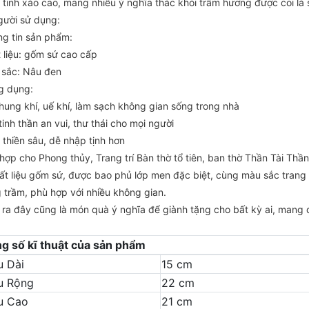
ộ tinh xảo cao, mang nhiều ý nghĩa thác khói trầm hương được coi là
gười sử dụng:
ng tin sản phẩm:
t liệu: gốm sứ cao cấp
 sắc: Nâu đen
g dụng:
 hung khí, uế khí, làm sạch không gian sống trong nhà
tinh thần an vui, thư thái cho mọi người
 thiền sâu, dễ nhập tịnh hơn
hợp cho Phong thủy, Trang trí Bàn thờ tổ tiên, ban thờ Thần Tài Thần
hất liệu gốm sứ, được bao phủ lớp men đặc biệt, cùng màu sắc trang
trầm, phù hợp với nhiều không gian.
 ra đây cũng là món quà ý nghĩa để giành tặng cho bất kỳ ai, mang
g số kĩ thuật của sản phẩm
u Dài
15 cm
u Rộng
22 cm
u Cao
21 cm