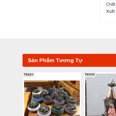
Chất 
Xuất
Sản Phẩm Tương Tự
TK021
TK019