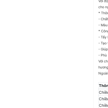
Với đ
cho n
* Thô
- Chấ
- Màu
* Côn
- Tẩy
- Tạo 
- Giúp
- Phù 
Với c
hương 
Ngoài
Thôn
Chiề
Chiề
Chiề