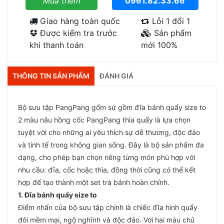
Mua thêm
0961.82.33.66
Giao hàng toàn quốc
Lỗi 1 đổi 1
Được kiểm tra trước
Sản phẩm
khi thanh toán
mới 100%
THÔNG TIN SẢN PHẨM
ĐÁNH GIÁ
Bộ sưu tập PangPang gốm sứ gồm đĩa bánh quẩy size to
2 màu nâu hồng cốc PangPang thìa quẩy là lựa chọn
tuyệt vời cho những ai yêu thích sự dễ thương, độc đáo
và tinh tế trong không gian sống. Đây là bộ sản phẩm đa
dạng, cho phép bạn chọn riêng từng món phù hợp với
nhu cầu: đĩa, cốc hoặc thìa, đồng thời cũng có thể kết
hợp để tạo thành một set trà bánh hoàn chỉnh.
1. Đĩa bánh quẩy size to
Điểm nhấn của bộ sưu tập chính là chiếc đĩa hình quẩy
đôi mềm mại, ngộ nghĩnh và độc đáo. Với hai màu chủ