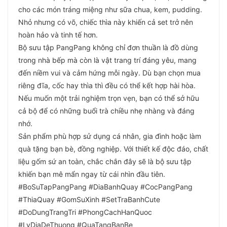
cho các món tráng miệng như sữa chua, kem, pudding.
Nhỏ nhưng có võ, chiếc thìa này khiến cả set trở nên
hoàn hảo và tinh tế hơn.
Bộ sưu tập PangPang không chỉ đơn thuần là đồ dùng
trong nhà bếp mà còn là vật trang trí đáng yêu, mang
đến niềm vui và cảm hứng mỗi ngày. Dù bạn chọn mua
riêng đĩa, cốc hay thìa thì đều có thể kết hợp hài hòa.
Nếu muốn một trải nghiệm trọn vẹn, bạn có thể sở hữu
cả bộ để có những buổi trà chiều nhẹ nhàng và đáng
nhớ.
Sản phẩm phù hợp sử dụng cá nhân, gia đình hoặc làm
quà tặng bạn bè, đồng nghiệp. Với thiết kế độc đáo, chất
liệu gốm sứ an toàn, chắc chắn đây sẽ là bộ sưu tập
khiến bạn mê mẩn ngay từ cái nhìn đầu tiên.
#BoSuTapPangPang #DiaBanhQuay #CocPangPang
#ThiaQuay #GomSuXinh #SetTraBanhCute
#DoDungTrangTri #PhongCachHanQuoc
#LyDiaDeThuong #QuaTangBanBe