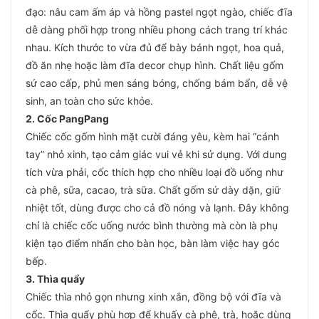
đạo: nâu cam ấm áp và hồng pastel ngọt ngào, chiếc đĩa
dễ dàng phối hợp trong nhiều phong cách trang trí khác
nhau. Kích thước to vừa đủ để bày bánh ngọt, hoa quả,
đồ ăn nhẹ hoặc làm đĩa decor chụp hình. Chất liệu gốm
sứ cao cấp, phủ men sáng bóng, chống bám bẩn, dễ vệ
sinh, an toàn cho sức khỏe.
2. Cốc PangPang
Chiếc cốc gốm hình mặt cười đáng yêu, kèm hai “cánh
tay” nhỏ xinh, tạo cảm giác vui vẻ khi sử dụng. Với dung
tích vừa phải, cốc thích hợp cho nhiều loại đồ uống như
cà phê, sữa, cacao, trà sữa. Chất gốm sứ dày dặn, giữ
nhiệt tốt, dùng được cho cả đồ nóng và lạnh. Đây không
chỉ là chiếc cốc uống nước bình thường mà còn là phụ
kiện tạo điểm nhấn cho bàn học, bàn làm việc hay góc
bếp.
3. Thìa quẩy
Chiếc thìa nhỏ gọn nhưng xinh xắn, đồng bộ với đĩa và
cốc. Thìa quẩy phù hợp để khuấy cà phê, trà, hoặc dùng