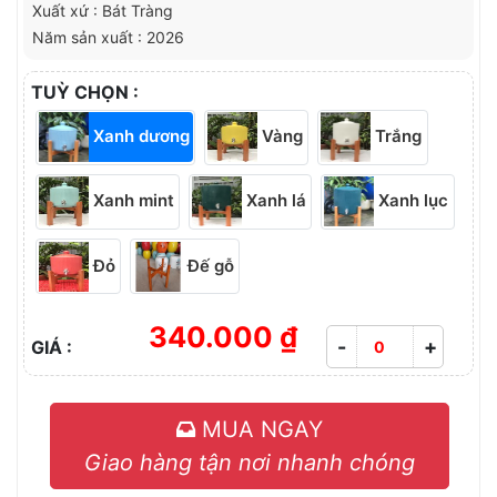
Xuất xứ : Bát Tràng
Năm sản xuất : 2026
TUỲ CHỌN :
Xanh dương
Vàng
Trắng
Xanh mint
Xanh lá
Xanh lục
Đỏ
Đế gỗ
340.000 ₫
-
+
GIÁ :
MUA NGAY
Giao hàng tận nơi nhanh chóng