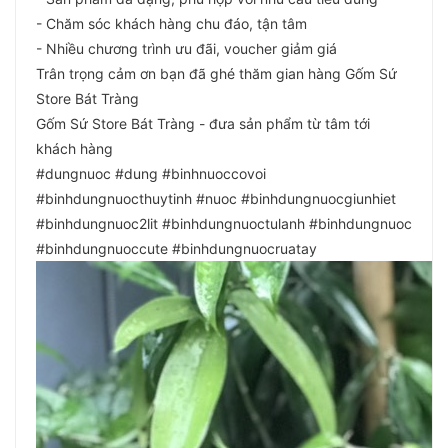
- Chăm sóc khách hàng chu đáo, tận tâm
- Nhiều chương trình ưu đãi, voucher giảm giá
Trân trọng cảm ơn bạn đã ghé thăm gian hàng Gốm Sứ
Store Bát Tràng
Gốm Sứ Store Bát Tràng - đưa sản phẩm từ tâm tới
khách hàng
#dungnuoc #dung #binhnuoccovoi
#binhdungnuocthuytinh #nuoc #binhdungnuocgiunhiet
#binhdungnuoc2lit #binhdungnuoctulanh #binhdungnuoc
#binhdungnuoccute #binhdungnuocruatay