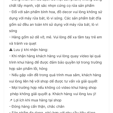
chất tẩy mạnh, vật sắc nhọn cứng cọ rửa sản phẩm
- Đối với sản phẩm bình hoa, đồ decor vui lòng không sử
dụng với máy rửa bát, lò vi sóng. Các sản phẩm bát đĩa
gốm sứ đều an toàn khi sử dụng với máy rửa bát, lò vi
sóng
- Hàng gốm sứ dễ vỡ, mẻ. Vui lòng để xa tầm tay trẻ em
và tránh va quẹt
⚠️ Lưu ý khi nhận hàng:
- Khi nhận hàng khách hàng vui lòng quay video lại quá
trình khui hàng để được đảm bảo quyền lợi trong trường
hợp sản phẩm lỗi, hỏng
- Nếu gặp vấn đề trong quá trình mua sắm, khách hàng
vui lòng liên hệ với shop dể được tư vấn và giải quyết
- Mọi trường hợp nếu không có video khui hàng shop
phép không giải quyết ạ. Khách hàng vui lòng lưu ý!
📌 Lợi ích khi mua hàng tại shop
- Đóng hàng cẩn thận, chắc chắn
- Sản phẩm đa dạng, phù hợp với nhu cầu tiêu dùng