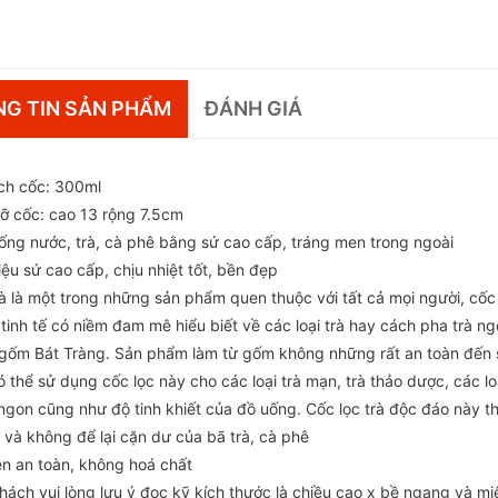
G TIN SẢN PHẨM
ĐÁNH GIÁ
ích cốc: 300ml
cỡ cốc: cao 13 rộng 7.5cm
ống nước, trà, cà phê bằng sứ cao cấp, tráng men trong ngoài
iệu sứ cao cấp, chịu nhiệt tốt, bền đẹp
rà là một trong những sản phẩm quen thuộc với tất cả mọi người, cốc
tinh tế có niềm đam mê hiểu biết về các loại trà hay cách pha trà n
gốm Bát Tràng. Sản phẩm làm từ gốm không những rất an toàn đến sứ
ó thể sử dụng cốc lọc này cho các loại trà mạn, trà thảo dược, các 
gon cũng như độ tinh khiết của đồ uống. Cốc lọc trà độc đáo này tha
 và không để lại cặn dư của bã trà, cà phê
n an toàn, không hoá chất
hách vui lòng lưu ý đọc kỹ kích thước là chiều cao x bề ngang và mi