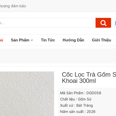
t lượng đảm bảo
hủ
Sản Phẩm
Tin Tức
Hướng Dẫn
Giới Thiệu
Cốc Lọc Trà Gốm 
Khoai 300ml
Mã Sản Phẩm : DGD058
Chất liệu : Gốm Sứ
Xuất xứ : Bát Tràng
Năm sản xuất : 2026