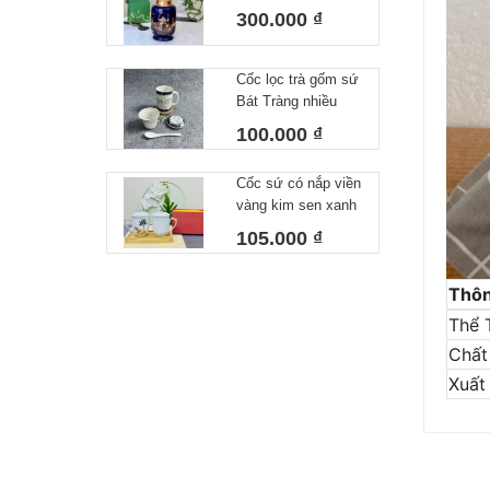
Dương, Lọ đựng
300.000 ₫
Trà Gốm Sứ Bát
Tràng Cao Cấp Cao
17cm Dk13cm
Cốc lọc trà gốm sứ
Bát Tràng nhiều
hoạ tiết cá viền
100.000 ₫
300ml
Cốc sứ có nắp viền
vàng kim sen xanh
cao cấp Bát Tràng
105.000 ₫
hàng chọn kĩ
Thôn
Thể 
Chất 
Xuất