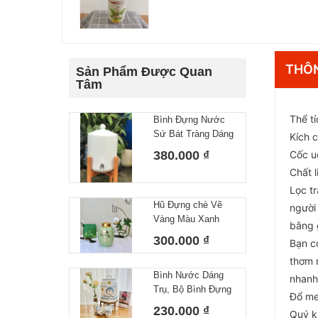
THÔN
Sản Phẩm Được Quan
Tâm
Thể t
Bình Đựng Nước
Sứ Bát Tràng Dáng
Kích 
Gân Dung Tích 10L
380.000 ₫
Cốc u
Chất l
Lọc t
Hũ Đựng chè Vẽ
người 
Vàng Màu Xanh
bằng 
Ngọc, Lọ đựng Trà
300.000 ₫
Bạn c
Gốm Sứ Bát Tràng
thơm n
Cao Cấp
Bình Nước Dáng
nhanh
Trụ, Bộ Bình Đựng
Đổ me
Nước Hoạ Tiết Vẽ
230.000 ₫
Quý k
Tay DoRaeMon