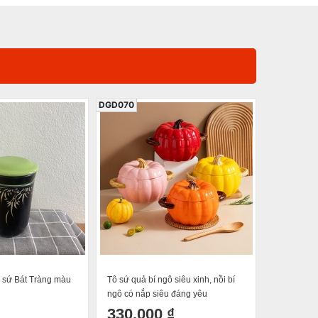
DGD070
DGD030
m sứ Bát Tràng màu
Tô sứ quả bí ngô siêu xinh, nồi bí
Hũ Đựng c
ngô có nắp siêu đáng yêu
Lọ đựng T
Cao Cấp 
330.000 ₫
300.0