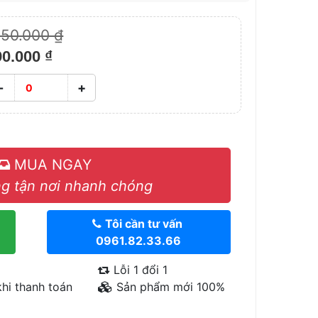
150.000 ₫
90.000 ₫
-
+
MUA NGAY
g tận nơi nhanh chóng
Tôi cần tư vấn
0961.82.33.66
Lỗi 1 đổi 1
hi thanh toán
Sản phẩm mới 100%