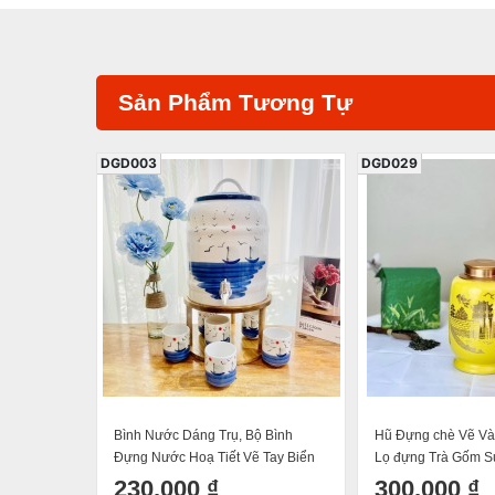
Sản Phẩm Tương Tự
DGD003
DGD029
Bình Nước Dáng Trụ, Bộ Bình
Hũ Đựng chè Vẽ Và
Đựng Nước Hoạ Tiết Vẽ Tay Biển
Lọ đựng Trà Gốm S
Khơi Dáng Cốc Trụ Decor Dễ
Cao Cấp Cao 17cm
230.000 ₫
300.000 ₫