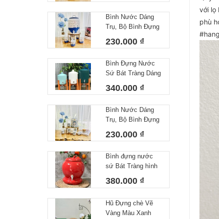
với lo
Decor Dễ Thương
Bình Nước Dáng
Cốc Uống Nước
phù hơ
Trụ, Bộ Bình Đựng
Sứ Bát Tràng
#hang
Nước Hoạ Tiết Vẽ
230.000 ₫
Tay Biển Khơi
Dáng Cốc Trụ
Bình Đựng Nước
Decor Dễ Thương
Sứ Bát Tràng Dáng
Cốc Uống Nước
Gân Dung Tích 4L
Sứ Bát Tràng
340.000 ₫
Bình Nước Dáng
Trụ, Bộ Bình Đựng
Nước Hoạ Tiết Vẽ
230.000 ₫
Tay DoRaeMon
Dáng Cốc Tròn
Bình đựng nước
Decor Dễ Thương
sứ Bát Tràng hình
Cốc Uống Nước
quả đào dung tích
Sứ Bát Tràng
380.000 ₫
5L
Hũ Đựng chè Vẽ
Vàng Màu Xanh