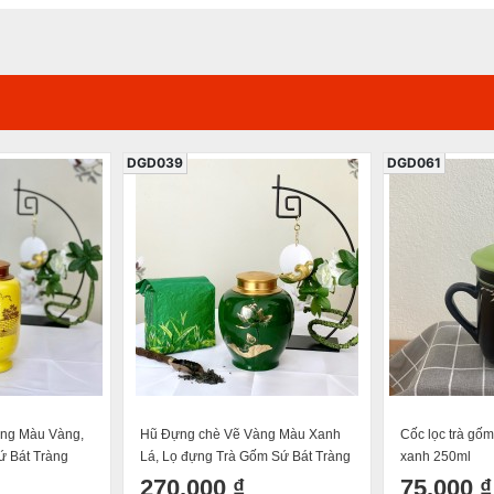
DGD039
DGD061
ng Màu Vàng,
Hũ Đựng chè Vẽ Vàng Màu Xanh
Cốc lọc trà gố
ứ Bát Tràng
Lá, Lọ đựng Trà Gốm Sứ Bát Tràng
xanh 250ml
 Dk13cm
Cao Cấp Cao 15 Đường Kính 13
270.000 ₫
75.000 ₫