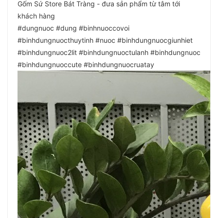
Gốm Sứ Store Bát Tràng - đưa sản phẩm từ tâm tới
khách hàng
#dungnuoc #dung #binhnuoccovoi
#binhdungnuocthuytinh #nuoc #binhdungnuocgiunhiet
#binhdungnuoc2lit #binhdungnuoctulanh #binhdungnuoc
#binhdungnuoccute #binhdungnuocruatay