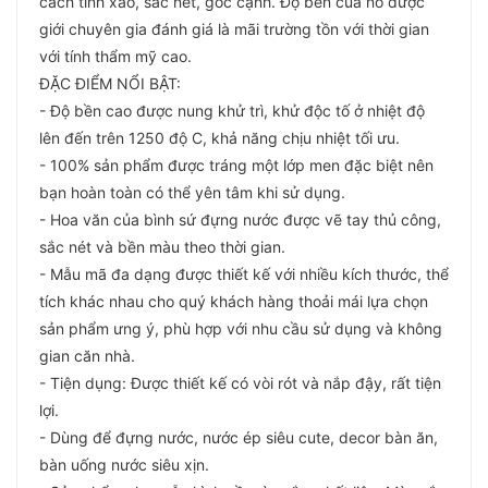
cách tinh xảo, sắc nét, góc cạnh. Độ bền của nó được
giới chuyên gia đánh giá là mãi trường tồn với thời gian
với tính thẩm mỹ cao.
ĐẶC ĐIỂM NỔI BẬT:
- Độ bền cao được nung khử trì, khử độc tố ở nhiệt độ
lên đến trên 1250 độ C, khả năng chịu nhiệt tối ưu.
- 100% sản phẩm được tráng một lớp men đặc biệt nên
bạn hoàn toàn có thể yên tâm khi sử dụng.
- Hoa văn của bình sứ đựng nước được vẽ tay thủ công,
sắc nét và bền màu theo thời gian.
- Mẫu mã đa dạng được thiết kế với nhiều kích thước, thể
tích khác nhau cho quý khách hàng thoải mái lựa chọn
sản phẩm ưng ý, phù hợp với nhu cầu sử dụng và không
gian căn nhà.
- Tiện dụng: Được thiết kế có vòi rót và nắp đậy, rất tiện
lợi.
- Dùng để đựng nước, nước ép siêu cute, decor bàn ăn,
bàn uống nước siêu xịn.