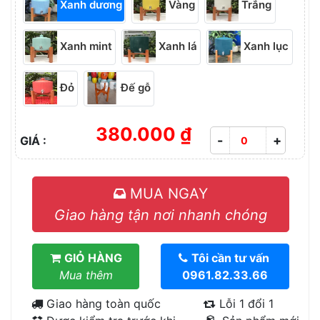
Xanh dương
Vàng
Trắng
Xanh mint
Xanh lá
Xanh lục
Đỏ
Đế gỗ
380.000 ₫
-
+
GIÁ :
MUA NGAY
Giao hàng tận nơi nhanh chóng
GIỎ HÀNG
Tôi cần tư vấn
Mua thêm
0961.82.33.66
Giao hàng toàn quốc
Lỗi 1 đổi 1