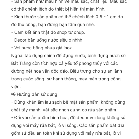
- Sản phẩm như mẫu hình về màu sắc, chất liệu. Màu sắc
có thể chênh lệch do thiết bị hiển thị màn hình.
- Kích thước sản phẩm có thể chênh lệch 0,5 - 1 cm do
đo thủ công, bạn đừng bận tâm quá nhé.
- Cam kết ảnh thật do shop tự chụp.
- Decor bàn uống nước siêu xinhhh
- Vòi nước bằng nhựa giả inox
Ngoài tác dụng chính để đựng nước, bình đựng nước sứ
Bát Tràng còn tích hợp cả yếu tố phong thủy với các
đường nét hoa văn độc đáo. Biểu trưng cho sự an lành
trong cuộc sống, sự hanh thông, may mắn trong công
việc.
📢 Hướng dẫn sử dụng:
- Dùng khăn ẩm lau sạch bề mặt sản phẩm; không dùng
chất tẩy mạnh, vật sắc nhọn cứng cọ rửa sản phẩm
- Đối với sản phẩm bình hoa, đồ decor vui lòng không sử
dụng với máy rửa bát, lò vi sóng. Các sản phẩm bát đĩa
gốm sứ đều an toàn khi sử dụng với máy rửa bát, lò vi