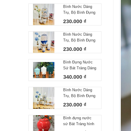
Cao Cấp
Bình Nước Dáng
Trụ, Bộ Bình Đựng
Nước Hoạ Tiết Vẽ
230.000 ₫
Tay DoRaeMon
Decor Dễ Thương
Bình Nước Dáng
Cốc Uống Nước
Trụ, Bộ Bình Đựng
Sứ Bát Tràng
Nước Hoạ Tiết Vẽ
230.000 ₫
Tay Biển Khơi
Dáng Cốc Trụ
Bình Đựng Nước
Decor Dễ Thương
Sứ Bát Tràng Dáng
Cốc Uống Nước
Gân Dung Tích 4L
Sứ Bát Tràng
340.000 ₫
Bình Nước Dáng
Trụ, Bộ Bình Đựng
Nước Hoạ Tiết Vẽ
230.000 ₫
Tay DoRaeMon
Dáng Cốc Tròn
Bình đựng nước
Decor Dễ Thương
sứ Bát Tràng hình
Cốc Uống Nước
quả đào dung tích
Sứ Bát Tràng