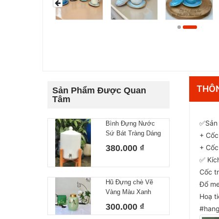
THÔN
Sản Phẩm Được Quan
Tâm
✅Sản 
Bình Đựng Nước
Sứ Bát Tràng Dáng
+ Cốc
Gân Dung Tích 10L
380.000 ₫
+ Cốc 
✅ Kíc
Cốc t
Hũ Đựng chè Vẽ
Đổ me
Vàng Màu Xanh
Hoạ t
Ngọc, Lọ đựng Trà
300.000 ₫
#hang
Gốm Sứ Bát Tràng