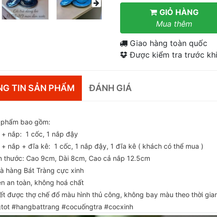
GIỎ HÀNG
Mua thêm
Giao hàng toàn quốc
Được kiểm tra trước khi
G TIN SẢN PHẨM
ĐÁNH GIÁ
phẩm bao gồm:
 + nắp: 1 cốc, 1 nắp đậy
+ nắp + đĩa kê: 1 cốc, 1 nắp đậy, 1 đĩa kê ( khách có thể mua )
h thước: Cao 9cm, Dài 8cm, Cao cả nắp 12.5cm
rà hàng Bát Tràng cực xinh
n an toàn, không hoá chất
iết được thợ chế đổ màu hình thủ công, không bay màu theo thời gia
tot #hangbattrang #cocuốngtra #cocxinh