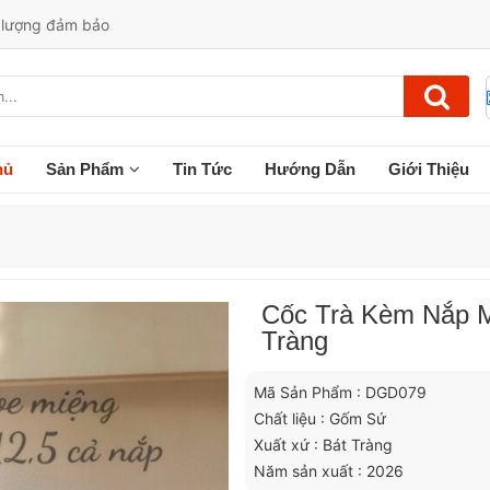
t lượng đảm bảo
hủ
Sản Phẩm
Tin Tức
Hướng Dẫn
Giới Thiệu
Cốc Trà Kèm Nắp M
Tràng
Mã Sản Phẩm : DGD079
Chất liệu : Gốm Sứ
Xuất xứ : Bát Tràng
Năm sản xuất : 2026