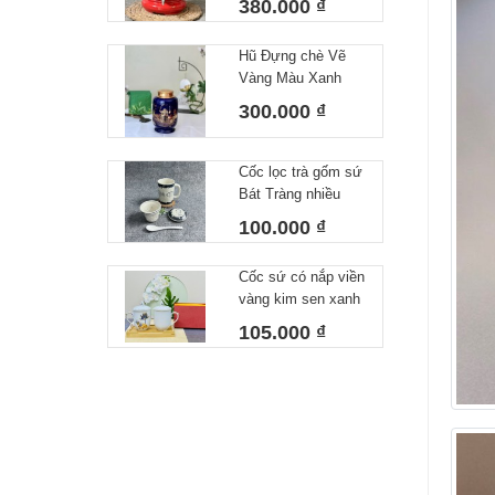
380.000 ₫
5L
Hũ Đựng chè Vẽ
Vàng Màu Xanh
Dương, Lọ đựng
300.000 ₫
Trà Gốm Sứ Bát
Tràng Cao Cấp Cao
17cm Dk13cm
Cốc lọc trà gốm sứ
Bát Tràng nhiều
hoạ tiết cá viền
100.000 ₫
300ml
Cốc sứ có nắp viền
vàng kim sen xanh
cao cấp Bát Tràng
105.000 ₫
hàng chọn kĩ