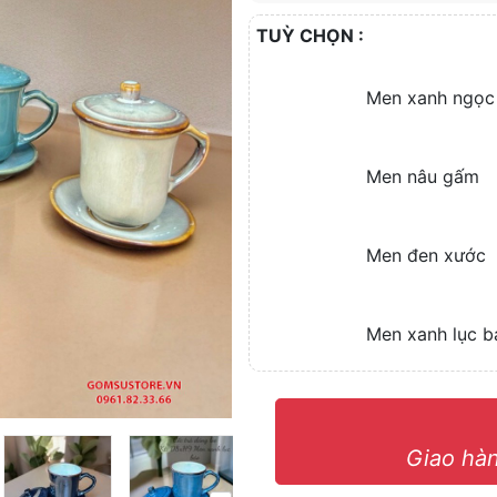
TUỲ CHỌN :
Men xanh ngọc
Men nâu gấm
Men đen xước
Men xanh lục b
Giao hàn