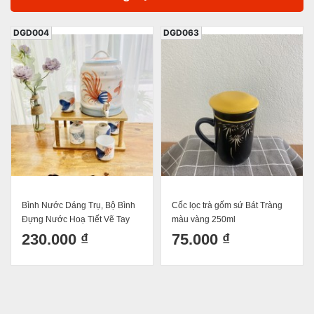
DGD004
DGD063
Bình Nước Dáng Trụ, Bộ Bình
Cốc lọc trà gốm sứ Bát Tràng
Đựng Nước Hoạ Tiết Vẽ Tay
màu vàng 250ml
Đàn Cá Decor Dễ Thương Cốc
230.000 ₫
75.000 ₫
Uống Nước Sứ Bát Tràng