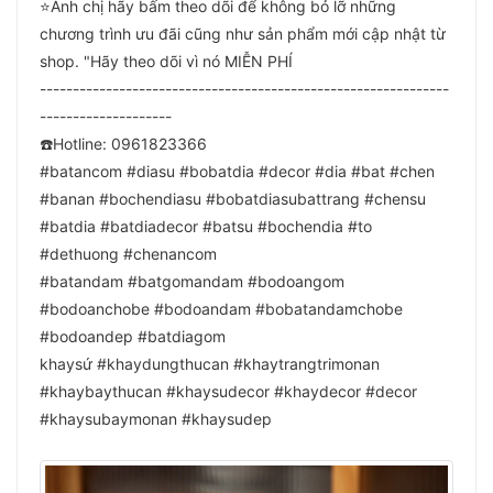
⭐️Anh chị hãy bấm theo dõi để không bỏ lỡ những
chương trình ưu đãi cũng như sản phẩm mới cập nhật từ
shop. "Hãy theo dõi vì nó MIỄN PHÍ
--------------------------------------------------------------
--------------------
☎️Hotline: 0961823366
#batancom #diasu #bobatdia #decor #dia #bat #chen
#banan #bochendiasu #bobatdiasubattrang #chensu
#batdia #batdiadecor #batsu #bochendia #to
#dethuong #chenancom
#batandam #batgomandam #bodoangom
#bodoanchobe #bodoandam #bobatandamchobe
#bodoandep #batdiagom
khaysứ #khaydungthucan #khaytrangtrimonan
#khaybaythucan #khaysudecor #khaydecor #decor
#khaysubaymonan #khaysudep