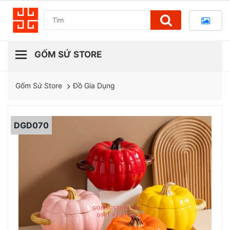
Đồ Gia Dụng
Gốm Sứ Store
DGD070