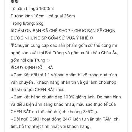
🎃🎃
Tô hầm bí ngô 1600ml
Đường kính 18cm - cả quai 25cm
Trọng lượng: 2kg
🌸CẢM ƠN BẠN ĐÃ GHÉ SHOP - CHÚC BẠN SẼ CHỌN
ĐƯỢC NHỮNG SP GỐM SỨ VỪA Ý NHÉ 🌻
🔻Chuyên cung cấp các sản phẩm gốm sứ thủ công mĩ
nghệ sản xuất tại Bát Tràng và gốm xuất khẩu Châu Âu,
gốm nội địa Trung ✨
🍍QUY ĐỊNH ĐỔI TRẢ
⭐️Cam Kết đổi trả 1 1 với sản phẩm bị vỡ trong quá trình
vận chuyển . Khách hàng nhắn tin và gửi ảnh cho shop
để shop gửi CHÉN BÁT mới.
⭐️Cam kết hàng chuẩn đẹp 100% giống ảnh. Do màn hình
và điều kiện ánh sáng khác nhau, màu sắc thực tế của
CHÉN BÁT có thể chênh lệch khoảng 3-5% ạ.
⭐️Đội ngũ CSKH hoạt động 24/7 luôn tư vấn tận TÂM, chi
tiết, hỗ trợ nhiệt tình nhất với khách hàng.