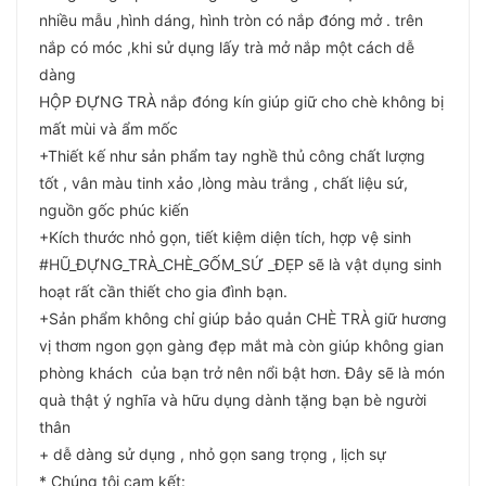
nhiều mẫu ,hình dáng, hình tròn có nắp đóng mở . trên
nắp có móc ,khi sử dụng lấy trà mở nắp một cách dễ
dàng
HỘP ĐỰNG TRÀ nắp đóng kín giúp giữ cho chè không bị
mất mùi và ẩm mốc
+Thiết kế như sản phẩm tay nghề thủ công chất lượng
tốt , vân màu tinh xảo ,lòng màu trắng , chất liệu sứ,
nguồn gốc phúc kiến
+Kích thước nhỏ gọn, tiết kiệm diện tích, hợp vệ sinh
#HŨ_ĐỰNG_TRÀ_CHÈ_GỐM_SỨ _ĐẸP sẽ là vật dụng sinh
hoạt rất cần thiết cho gia đình bạn.
+Sản phẩm không chỉ giúp bảo quản CHÈ TRÀ giữ hương
vị thơm ngon gọn gàng đẹp mắt mà còn giúp không gian
phòng khách của bạn trở nên nổi bật hơn. Đây sẽ là món
quà thật ý nghĩa và hữu dụng dành tặng bạn bè người
thân
+ dễ dàng sử dụng , nhỏ gọn sang trọng , lịch sự
* Chúng tôi cam kết: