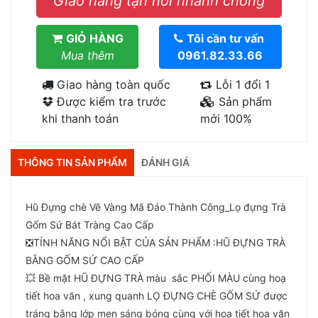
Giao hàng tận nơi nhanh chóng
GIỎ HÀNG
Tôi cần tư vấn
Mua thêm
0961.82.33.66
Giao hàng toàn quốc
Lỗi 1 đổi 1
Được kiểm tra trước
Sản phẩm
khi thanh toán
mới 100%
THÔNG TIN SẢN PHẨM
ĐÁNH GIÁ
Hũ Đựng chè Vẽ Vàng Mã Đáo Thành Công_Lọ đựng Trà
Gốm Sứ Bát Tràng Cao Cấp
❎TÍNH NĂNG NỔI BẬT CỦA SẢN PHẨM :HŨ ĐỰNG TRÀ
BẰNG GỐM SỨ CAO CẤP
💥 Bề mặt HŨ ĐỰNG TRÀ màu sắc PHỐI MÀU cùng hoạ
tiết hoa văn , xung quanh LỌ ĐỰNG CHÈ GỐM SỨ được
tráng bằng lớp men sáng bóng cùng với hoạ tiết hoa văn