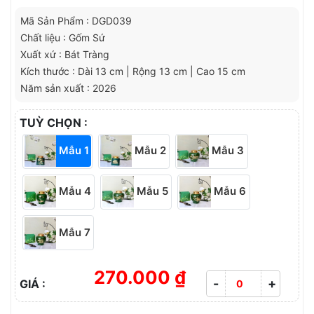
Mã Sản Phẩm : DGD039
Chất liệu : Gốm Sứ
Xuất xứ : Bát Tràng
Kích thước : Dài 13 cm | Rộng 13 cm | Cao 15 cm
Năm sản xuất : 2026
TUỲ CHỌN :
Mẫu 1
Mẫu 2
Mẫu 3
Mẫu 4
Mẫu 5
Mẫu 6
Mẫu 7
270.000 ₫
-
+
GIÁ :