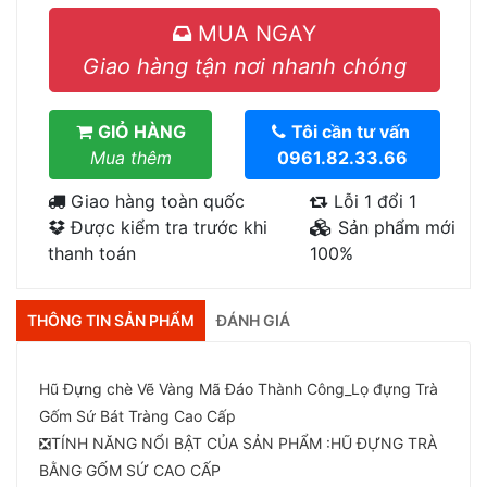
MUA NGAY
Giao hàng tận nơi nhanh chóng
GIỎ HÀNG
Tôi cần tư vấn
Mua thêm
0961.82.33.66
Giao hàng toàn quốc
Lỗi 1 đổi 1
Được kiểm tra trước khi
Sản phẩm mới
thanh toán
100%
THÔNG TIN SẢN PHẨM
ĐÁNH GIÁ
Hũ Đựng chè Vẽ Vàng Mã Đáo Thành Công_Lọ đựng Trà
Gốm Sứ Bát Tràng Cao Cấp
❎TÍNH NĂNG NỔI BẬT CỦA SẢN PHẨM :HŨ ĐỰNG TRÀ
BẰNG GỐM SỨ CAO CẤP