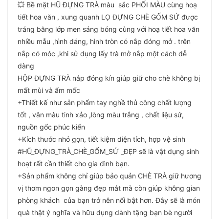
💥 Bề mặt HŨ ĐỰNG TRÀ màu sắc PHỐI MÀU cùng hoạ
tiết hoa văn , xung quanh LỌ ĐỰNG CHÈ GỐM SỨ được
tráng bằng lớp men sáng bóng cùng với hoạ tiết hoa văn
nhiều mẫu ,hình dáng, hình tròn có nắp đóng mở . trên
nắp có móc ,khi sử dụng lấy trà mở nắp một cách dễ
dàng
HỘP ĐỰNG TRÀ nắp đóng kín giúp giữ cho chè không bị
mất mùi và ẩm mốc
+Thiết kế như sản phẩm tay nghề thủ công chất lượng
tốt , vân màu tinh xảo ,lòng màu trắng , chất liệu sứ,
nguồn gốc phúc kiến
+Kích thước nhỏ gọn, tiết kiệm diện tích, hợp vệ sinh
#HŨ_ĐỰNG_TRÀ_CHÈ_GỐM_SỨ _ĐẸP sẽ là vật dụng sinh
hoạt rất cần thiết cho gia đình bạn.
+Sản phẩm không chỉ giúp bảo quản CHÈ TRÀ giữ hương
vị thơm ngon gọn gàng đẹp mắt mà còn giúp không gian
phòng khách của bạn trở nên nổi bật hơn. Đây sẽ là món
quà thật ý nghĩa và hữu dụng dành tặng bạn bè người