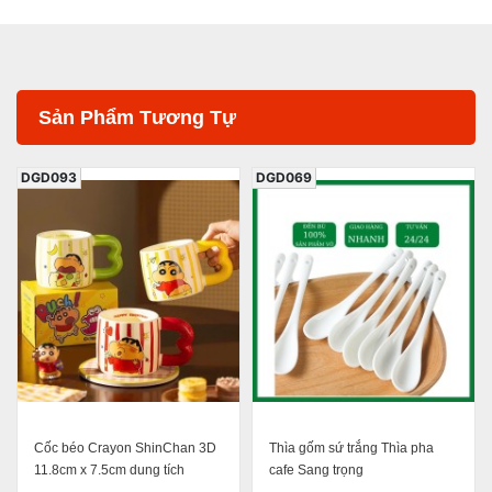
Sản Phẩm Tương Tự
DGD093
DGD069
Cốc béo Crayon ShinChan 3D
Thìa gốm sứ trắng Thìa pha
11.8cm x 7.5cm dung tích
cafe Sang trọng
450ml