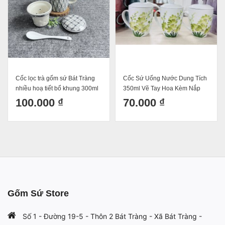
Cốc lọc trà gốm sứ Bát Tràng
Cốc Sứ Uống Nước Dung Tích
nhiều hoạ tiết bổ khung 300ml
350ml Vẽ Tay Hoa Kèm Nắp
Đậy Bát Tràng Cao Cấp Tinh
100.000 ₫
70.000 ₫
Tế ️
Gốm Sứ Store
Số 1 - Đường 19-5 - Thôn 2 Bát Tràng - Xã Bát Tràng -