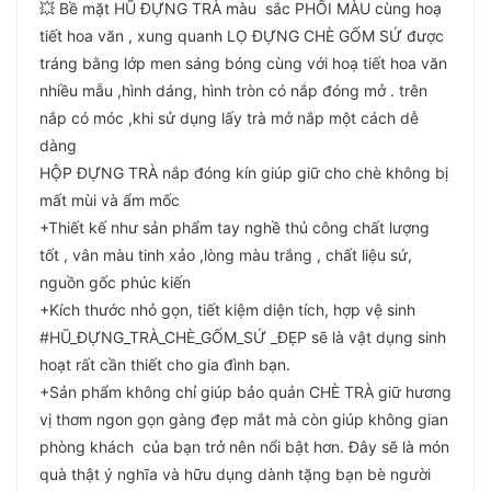
💥 Bề mặt HŨ ĐỰNG TRÀ màu sắc PHỐI MÀU cùng hoạ
tiết hoa văn , xung quanh LỌ ĐỰNG CHÈ GỐM SỨ được
tráng bằng lớp men sáng bóng cùng với hoạ tiết hoa văn
nhiều mẫu ,hình dáng, hình tròn có nắp đóng mở . trên
nắp có móc ,khi sử dụng lấy trà mở nắp một cách dễ
dàng
HỘP ĐỰNG TRÀ nắp đóng kín giúp giữ cho chè không bị
mất mùi và ẩm mốc
+Thiết kế như sản phẩm tay nghề thủ công chất lượng
tốt , vân màu tinh xảo ,lòng màu trắng , chất liệu sứ,
nguồn gốc phúc kiến
+Kích thước nhỏ gọn, tiết kiệm diện tích, hợp vệ sinh
#HŨ_ĐỰNG_TRÀ_CHÈ_GỐM_SỨ _ĐẸP sẽ là vật dụng sinh
hoạt rất cần thiết cho gia đình bạn.
+Sản phẩm không chỉ giúp bảo quản CHÈ TRÀ giữ hương
vị thơm ngon gọn gàng đẹp mắt mà còn giúp không gian
phòng khách của bạn trở nên nổi bật hơn. Đây sẽ là món
quà thật ý nghĩa và hữu dụng dành tặng bạn bè người