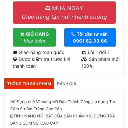
MUA NGAY
Giao hàng tận nơi nhanh chóng
GIỎ HÀNG
Tôi cần tư vấn
Mua thêm
0961.82.33.66
Giao hàng toàn quốc
Lỗi 1 đổi 1
Được kiểm tra trước khi
Sản phẩm mới
thanh toán
100%
THÔNG TIN SẢN PHẨM
ĐÁNH GIÁ
Hũ Đựng chè Vẽ Vàng Mã Đáo Thành Công_Lọ đựng Trà
Gốm Sứ Bát Tràng Cao Cấp
❎TÍNH NĂNG NỔI BẬT CỦA SẢN PHẨM :HŨ ĐỰNG TRÀ
BẰNG GỐM SỨ CAO CẤP