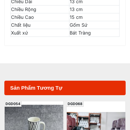
Chiều Dài
13 cm
Chiều Rộng
13 cm
Chiều Cao
15 cm
Chất liệu
Gốm Sứ
Xuất xứ
Bát Tràng
Sản Phẩm Tương Tự
DGD054
DGD068