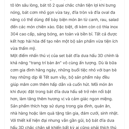
tô lớn sâu lòng, bát tô 2 quai chắc chắn tiện lợi khi bưng
nóng, bát cơm nhỏ gọn vừa tay, đĩa tròn và đĩa oval đa
năng có thể dùng để bày biện món ăn từ canh, rau, salad
đến các món chiên xào. Đặc biệt, đi kèm còn có thìa inox
304 cao cấp, sáng bóng, an toàn và bền bỉ. Tất cả được
kết hợp hài hòa để tạo nên một bộ sản phẩm vừa tiện ích
vừa thẩm mỹ.
Một điểm nhấn thú vị của set bát đĩa dưa hấu 3D chính là
khả năng "trang trí bàn ăn" vô cùng ấn tượng. Dù là bữa
cơm gia đình hằng ngày, những buổi tiệc nhỏ với bạn bè
hay những dịp lễ Tết sum vầy, bộ sản phẩm này đều
giúp mâm cơm thêm hấp dẫn và cuốn hút. Mỗi món ăn
khi được đặt trong bát đĩa dưa hấu sẽ trở nên nổi bật
hơn, làm tăng thêm hương vị và cảm giác ngon miệng.
Sản phẩm thích hợp sử dụng trong gia đình, quán ăn,
nhà hàng hoặc làm quà tặng tân gia, đám cưới, sinh nhật.
Với thiết kế hiện đại nhưng vẫn gần gũi, bộ bát đĩa dưa
hấu 3D chắc chắn sẽ khiến bất kỳ ai cũng phải thích thú