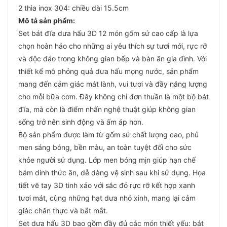
2 thìa inox 304: chiều dài 15.5cm
Mô tả sản phẩm:
Set bát đĩa dưa hấu 3D 12 món gốm sứ cao cấp là lựa
chọn hoàn hảo cho những ai yêu thích sự tươi mới, rực rỡ
và độc đáo trong không gian bếp và bàn ăn gia đình. Với
thiết kế mô phỏng quả dưa hấu mọng nước, sản phẩm
mang đến cảm giác mát lành, vui tươi và đầy năng lượng
cho mỗi bữa cơm. Đây không chỉ đơn thuần là một bộ bát
đĩa, mà còn là điểm nhấn nghệ thuật giúp không gian
sống trở nên sinh động và ấm áp hơn.
Bộ sản phẩm được làm từ gốm sứ chất lượng cao, phủ
men sáng bóng, bền màu, an toàn tuyệt đối cho sức
khỏe người sử dụng. Lớp men bóng mịn giúp hạn chế
bám dính thức ăn, dễ dàng vệ sinh sau khi sử dụng. Họa
tiết vẽ tay 3D tinh xảo với sắc đỏ rực rỡ kết hợp xanh
tươi mát, cùng những hạt dưa nhỏ xinh, mang lại cảm
giác chân thực và bắt mắt.
Set dưa hấu 3D bao gồm đầy đủ các món thiết yếu: bát