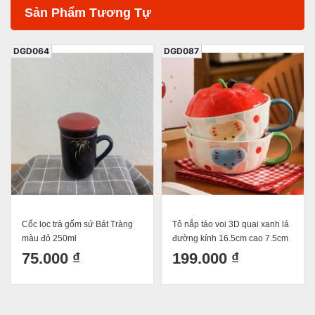
Sản Phẩm Tương Tự
DGD087
DGD066
Tô nắp táo voi 3D quai xanh lá
Cốc lọc trà gốm sứ Bát Tràng
đường kính 16.5cm cao 7.5cm
màu hồng 250ml
cả nắp 12.5cm dung tích 750ml
199.000 ₫
75.000 ₫