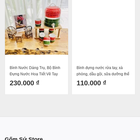
Bình Nước Dáng Trụ, Bộ Bình
Bình đựng nước rửa tay, xà
Đựng Nước Hoạ Tiết Vẽ Tay
phòng, dầu gội, sữa dưỡng thể
Dưa Hấu Decor Dễ Thương
màu xanh cổ vịt Bát Tràng
230.000 ₫
110.000 ₫
Cốc Uống Nước Sứ Bát Tràng
Gốm Sứ Store