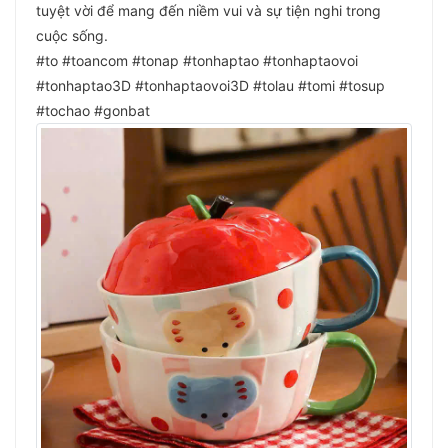
tuyệt vời để mang đến niềm vui và sự tiện nghi trong
cuộc sống.
#to #toancom #tonap #tonhaptao #tonhaptaovoi
#tonhaptao3D #tonhaptaovoi3D #tolau #tomi #tosup
#tochao #gonbat