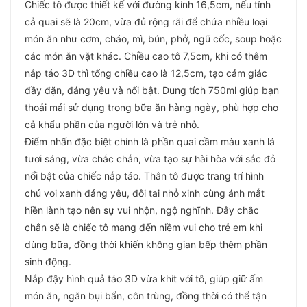
Chiếc tô được thiết kế với đường kính 16,5cm, nếu tính
cả quai sẽ là 20cm, vừa đủ rộng rãi để chứa nhiều loại
món ăn như cơm, cháo, mì, bún, phở, ngũ cốc, soup hoặc
các món ăn vặt khác. Chiều cao tô 7,5cm, khi có thêm
nắp táo 3D thì tổng chiều cao là 12,5cm, tạo cảm giác
đầy đặn, đáng yêu và nổi bật. Dung tích 750ml giúp bạn
thoải mái sử dụng trong bữa ăn hàng ngày, phù hợp cho
cả khẩu phần của người lớn và trẻ nhỏ.
Điểm nhấn đặc biệt chính là phần quai cầm màu xanh lá
tươi sáng, vừa chắc chắn, vừa tạo sự hài hòa với sắc đỏ
nổi bật của chiếc nắp táo. Thân tô được trang trí hình
chú voi xanh đáng yêu, đôi tai nhỏ xinh cùng ánh mắt
hiền lành tạo nên sự vui nhộn, ngộ nghĩnh. Đây chắc
chắn sẽ là chiếc tô mang đến niềm vui cho trẻ em khi
dùng bữa, đồng thời khiến không gian bếp thêm phần
sinh động.
Nắp đậy hình quả táo 3D vừa khít với tô, giúp giữ ấm
món ăn, ngăn bụi bẩn, côn trùng, đồng thời có thể tận