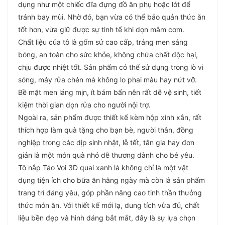
dụng như một chiếc đĩa đựng đồ ăn phụ hoặc lót để
tránh bay mùi. Nhờ đó, bạn vừa có thể bảo quản thức ăn
tốt hơn, vừa giữ được sự tinh tế khi dọn mâm cơm.
Chất liệu của tô là gốm sứ cao cấp, tráng men sáng
bóng, an toàn cho sức khỏe, không chứa chất độc hại,
chịu được nhiệt tốt. Sản phẩm có thể sử dụng trong lò vi
sóng, máy rửa chén mà không lo phai màu hay nứt vỡ.
Bề mặt men láng mịn, ít bám bẩn nên rất dễ vệ sinh, tiết
kiệm thời gian dọn rửa cho người nội trợ.
Ngoài ra, sản phẩm được thiết kế kèm hộp xinh xắn, rất
thích hợp làm quà tặng cho bạn bè, người thân, đồng
nghiệp trong các dịp sinh nhật, lễ tết, tân gia hay đơn
giản là một món quà nhỏ dễ thương dành cho bé yêu.
Tô nắp Táo Voi 3D quai xanh lá không chỉ là một vật
dụng tiện ích cho bữa ăn hằng ngày mà còn là sản phẩm
trang trí đáng yêu, góp phần nâng cao tinh thần thưởng
thức món ăn. Với thiết kế mới lạ, dung tích vừa đủ, chất
liệu bền đẹp và hình dáng bắt mắt, đây là sự lựa chọn