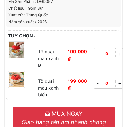
Mã Sản Phẩm : DGD087
Chất liệu : Gốm Sứ
Xuất xứ : Trung Quốc
Năm sản xuất : 2026
TUỲ CHỌN :
Tô quai
199.000
-
+
màu xanh
₫
lá
Tô quai
199.000
-
+
màu xanh
₫
biển
MUA NGAY
Giao hàng tận nơi nhanh chóng