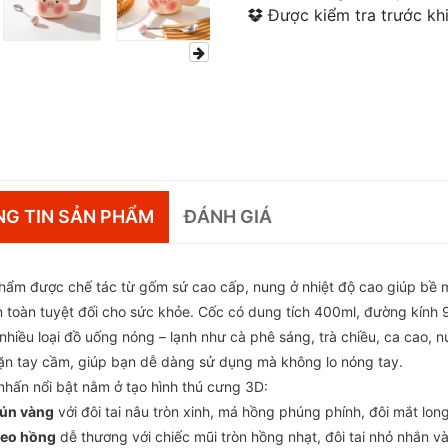
Được kiểm tra trước khi
G TIN SẢN PHẨM
ĐÁNH GIÁ
hẩm được chế tác từ gốm sứ cao cấp, nung ở nhiệt độ cao giúp bề
an toàn tuyệt đối cho sức khỏe. Cốc có dung tích 400ml, đường kính 
nhiều loại đồ uống nóng – lạnh như cà phê sáng, trà chiều, ca cao, n
ặn tay cầm, giúp bạn dễ dàng sử dụng mà không lo nóng tay.
nhấn nổi bật nằm ở tạo hình thú cưng 3D:
ún vàng
với đôi tai nâu tròn xinh, má hồng phúng phính, đôi mắt long 
eo hồng
dễ thương với chiếc mũi tròn hồng nhạt, đôi tai nhỏ nhắn và