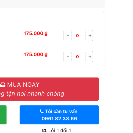
175.000 ₫
-
+
175.000 ₫
-
+
MUA NGAY
g tận nơi nhanh chóng
Tôi cần tư vấn
0961.82.33.66
Lỗi 1 đổi 1