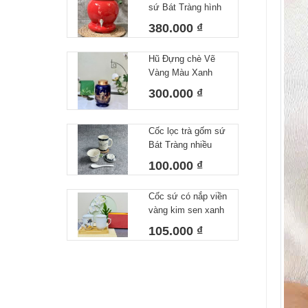
sứ Bát Tràng hình
Cốc Uống Nước
quả đào dung tích
Sứ Bát Tràng
380.000 ₫
5L
Hũ Đựng chè Vẽ
Vàng Màu Xanh
Dương, Lọ đựng
300.000 ₫
Trà Gốm Sứ Bát
Tràng Cao Cấp Cao
17cm Dk13cm
Cốc lọc trà gốm sứ
Bát Tràng nhiều
hoạ tiết cá viền
100.000 ₫
300ml
Cốc sứ có nắp viền
vàng kim sen xanh
cao cấp Bát Tràng
105.000 ₫
hàng chọn kĩ