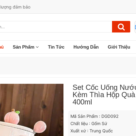
t lượng đảm bảo
hủ
Sản Phẩm
Tin Tức
Hướng Dẫn
Giới Thiệu
Set Cốc Uống Nướ
Kèm Thìa Hộp Quà 
400ml
Mã Sản Phẩm : DGD092
Chất liệu : Gốm Sứ
Xuất xứ : Trung Quốc