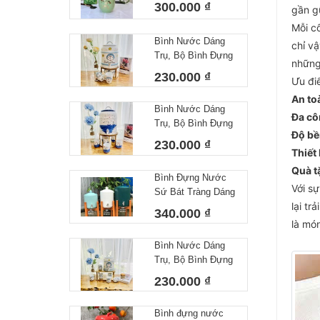
300.000 ₫
gần gũ
Gốm Sứ Bát Tràng
Mỗi c
Cao Cấp
Bình Nước Dáng
chỉ vậ
Trụ, Bộ Bình Đựng
những 
Nước Hoạ Tiết Vẽ
230.000 ₫
Ưu đi
Tay DoRaeMon
An to
Decor Dễ Thương
Bình Nước Dáng
Cốc Uống Nước
Đa cô
Trụ, Bộ Bình Đựng
Sứ Bát Tràng
Độ bề
Nước Hoạ Tiết Vẽ
230.000 ₫
Thiết
Tay Biển Khơi
Dáng Cốc Trụ
Quà t
Bình Đựng Nước
Decor Dễ Thương
Với s
Sứ Bát Tràng Dáng
Cốc Uống Nước
lại t
Gân Dung Tích 4L
Sứ Bát Tràng
340.000 ₫
là mó
Bình Nước Dáng
Trụ, Bộ Bình Đựng
Nước Hoạ Tiết Vẽ
230.000 ₫
Tay DoRaeMon
Dáng Cốc Tròn
Bình đựng nước
Decor Dễ Thương