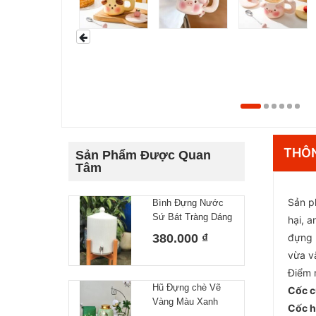
THÔN
Sản Phẩm Được Quan
Tâm
Sản p
Bình Đựng Nước
Sứ Bát Tràng Dáng
hại, 
Gân Dung Tích 10L
380.000 ₫
đựng 
vừa v
Điểm 
Hũ Đựng chè Vẽ
Cốc c
Vàng Màu Xanh
Cốc h
Ngọc, Lọ đựng Trà