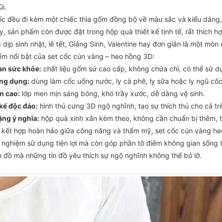
i.
ốc đều đi kèm một chiếc thìa gốm đồng bộ về màu sắc và kiểu dáng,
y, sản phẩm còn được đặt trong hộp quà thiết kế tinh tế, rất thích 
dịp sinh nhật, lễ tết, Giáng Sinh, Valentine hay đơn giản là một món 
ểm nổi bật của set cốc cún vàng – heo hồng 3D:
àn sức khỏe:
chất liệu gốm sứ cao cấp, không chứa chì, có thể sử dụ
ng dụng:
dùng làm cốc uống nước, ly cà phê, ly sữa hoặc ly ngũ cốc
n cao:
lớp men mịn sáng bóng, khó trầy xước, dễ dàng vệ sinh.
 kế độc đáo:
hình thú cưng 3D ngộ nghĩnh, tạo sự thích thú cho cả trẻ
ặng ý nghĩa:
hộp quà xinh xắn kèm theo, không cần chuẩn bị thêm, t
ự kết hợp hoàn hảo giữa công năng và thẩm mỹ, set cốc cún vàng h
rải nghiệm sử dụng tiện lợi mà còn góp phần tô điểm không gian số
n đồ mà những tín đồ yêu thích sự ngộ nghĩnh không thể bỏ lỡ.