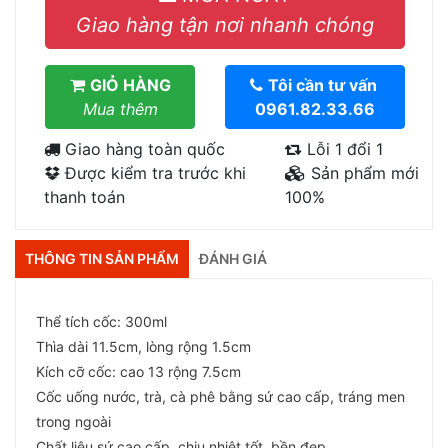
Giao hàng tận nơi nhanh chóng
GIỎ HÀNG
Tôi cần tư vấn
Mua thêm
0961.82.33.66
Giao hàng toàn quốc
Lỗi 1 đổi 1
Được kiểm tra trước khi
Sản phẩm mới
thanh toán
100%
THÔNG TIN SẢN PHẨM
ĐÁNH GIÁ
Thể tích cốc: 300ml
Thìa dài 11.5cm, lòng rộng 1.5cm
Kích cỡ cốc: cao 13 rộng 7.5cm
Cốc uống nước, trà, cà phê bằng sứ cao cấp, tráng men
trong ngoài
Chất liệu sứ cao cấp, chịu nhiệt tốt, bền đẹp