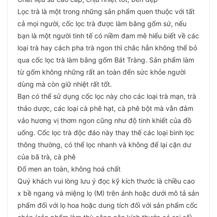
Lọc trà là một trong những sản phẩm quen thuộc với tất
cả mọi người, cốc lọc trà được làm bằng gốm sứ, nếu
bạn là một người tinh tế có niềm đam mê hiểu biết về các
loại trà hay cách pha trà ngon thì chắc hẳn không thể bỏ
qua cốc lọc trà làm bằng gốm Bát Tràng. Sản phẩm làm
từ gốm không những rất an toàn đến sức khỏe người
dùng mà còn giữ nhiệt rất tốt.
Bạn có thể sử dụng cốc lọc này cho các loại trà mạn, trà
thảo dược, các loại cà phê hạt, cà phê bột mà vẫn đảm
vảo hương vị thơm ngon cũng như độ tinh khiết của đồ
uống. Cốc lọc trà độc đáo này thay thế các loại bình lọc
thông thường, có thể lọc nhanh và không để lại cặn dư
của bã trà, cà phê
Đổ men an toàn, không hoá chất
Quý khách vui lòng lưu ý đọc kỹ kích thước là chiều cao
x bề ngang và miệng lọ (M) trên ảnh hoặc dưới mô tả sản
phẩm đối với lọ hoa hoặc dung tích đối với sản phẩm cốc