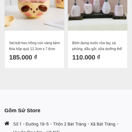
Set bát heo hồng cún vàng kèm
Bình đựng nước rửa tay, xà
thìa hộp quà 12.3cm x 7.6cm
phòng, dầu gội, sữa dưỡng thể
dung tích 500ml
màu hồng Bát Tràng
185.000 ₫
110.000 ₫
Gốm Sứ Store
Số 1 - Đường 19-5 - Thôn 2 Bát Tràng - Xã Bát Tràng -