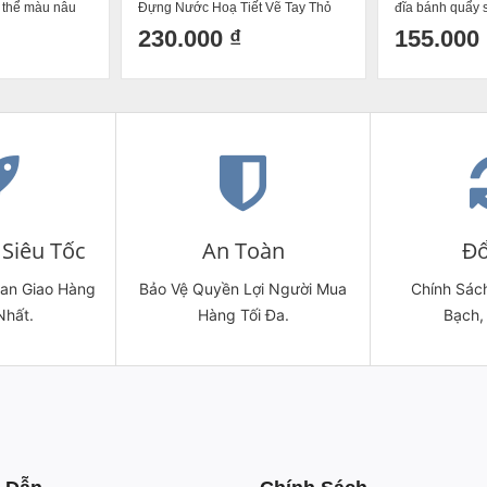
 thể màu nâu
Đựng Nước Hoạ Tiết Vẽ Tay Thỏ
đĩa bánh quẩy 
Hồng Decor Dễ Thương Cốc Uống
hồng cốc Pang
230.000 ₫
155.000 
Nước Sứ Bát Tràng
Siêu Tốc
An Toàn
Đổ
ian Giao Hàng
Bảo Vệ Quyền Lợi Người Mua
Chính Sách
Nhất.
Hàng Tối Đa.
Bạch,