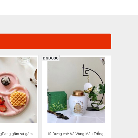
DGD036
DGD062
ngPang gốm sứ gồm
Hũ Đựng chè Vẽ Vàng Màu Trắng,
Cốc lọc tr