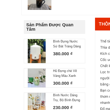
THÔN
Sản Phẩm Được Quan
Tâm
Thể t
Bình Đựng Nước
Sứ Bát Tràng Dáng
Thìa 
Gân Dung Tích 10L
380.000 ₫
Kích 
Cốc u
Chất l
Hũ Đựng chè Vẽ
Lọc t
Vàng Màu Xanh
người 
Ngọc, Lọ đựng Trà
300.000 ₫
bằng 
Gốm Sứ Bát Tràng
Bạn c
Cao Cấp
Bình Nước Dáng
thơm n
Trụ, Bộ Bình Đựng
nhanh
Nước Hoạ Tiết Vẽ
230.000 ₫
Đổ me
Tay DoRaeMon