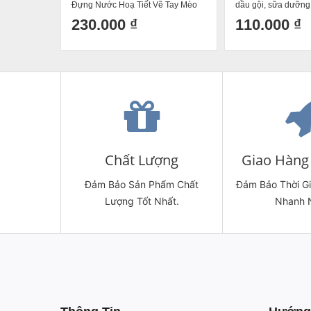
Đựng Nước Hoạ Tiết Vẽ Tay Mèo
dầu gội, sữa dưỡng
Vàng Decor Dễ Thương Cốc Uống
Bát Tràng
230.000 ₫
110.000 ₫
Nước Sứ Bát Tràng
Chất Lượng
Giao Hàng 
Đảm Bảo Sản Phẩm Chất
Đảm Bảo Thời G
Lượng Tốt Nhất.
Nhanh 