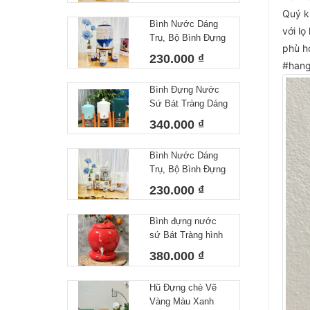
Quý k
Decor Dễ Thương
Bình Nước Dáng
Cốc Uống Nước
với lo
Trụ, Bộ Bình Đựng
Sứ Bát Tràng
phù hơ
Nước Hoạ Tiết Vẽ
230.000 ₫
#hang
Tay Biển Khơi
Dáng Cốc Trụ
Bình Đựng Nước
Decor Dễ Thương
Sứ Bát Tràng Dáng
Cốc Uống Nước
Gân Dung Tích 4L
Sứ Bát Tràng
340.000 ₫
Bình Nước Dáng
Trụ, Bộ Bình Đựng
Nước Hoạ Tiết Vẽ
230.000 ₫
Tay DoRaeMon
Dáng Cốc Tròn
Bình đựng nước
Decor Dễ Thương
sứ Bát Tràng hình
Cốc Uống Nước
quả đào dung tích
Sứ Bát Tràng
380.000 ₫
5L
Hũ Đựng chè Vẽ
Vàng Màu Xanh