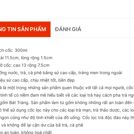
G TIN SẢN PHẨM
ĐÁNH GIÁ
ích cốc: 300ml
dài 11.5cm, lòng rộng 1.5cm
cỡ cốc: cao 13 rộng 7.5cm
ống nước, trà, cà phê bằng sứ cao cấp, tráng men trong ngoài
iệu sứ cao cấp, chịu nhiệt tốt, bền đẹp
rà là một trong những sản phẩm quen thuộc với tất cả mọi người, cốc
tinh tế có niềm đam mê hiểu biết về các loại trà hay cách pha trà n
gốm Bát Tràng. Sản phẩm làm từ gốm không những rất an toàn đến sứ
ó thể sử dụng cốc lọc này cho các loại trà mạn, trà thảo dược, các 
gon cũng như độ tinh khiết của đồ uống. Cốc lọc trà độc đáo này tha
 và không để lại cặn dư của bã trà, cà phê
n an toàn, không hoá chất