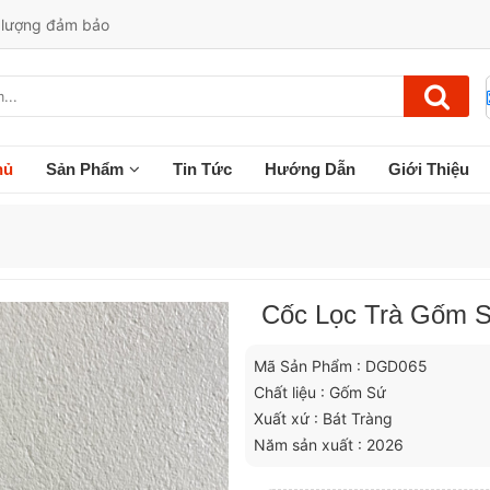
t lượng đảm bảo
hủ
Sản Phẩm
Tin Tức
Hướng Dẫn
Giới Thiệu
Cốc Lọc Trà Gốm 
Mã Sản Phẩm : DGD065
Chất liệu : Gốm Sứ
Xuất xứ : Bát Tràng
Năm sản xuất : 2026