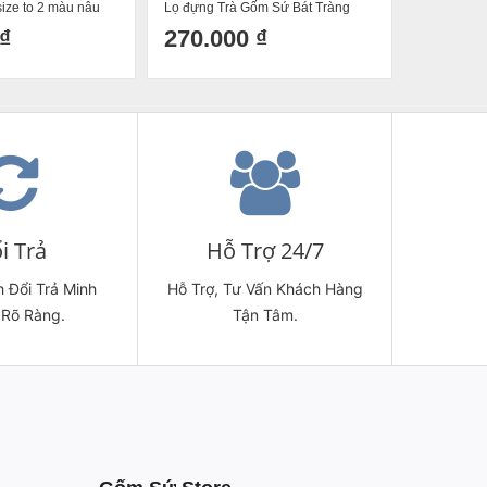
size to 2 màu nâu
Lọ đựng Trà Gốm Sứ Bát Tràng
xanh dươn
Pang thìa quẩy
Cao Cấp Cao 15 Đường Kính 13
₫
270.000 ₫
75.00
i Trả
Hỗ Trợ 24/7
 Đổi Trả Minh
Hỗ Trợ, Tư Vấn Khách Hàng
 Rõ Ràng.
Tận Tâm.