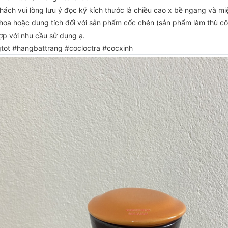
hách vui lòng lưu ý đọc kỹ kích thước là chiều cao x bề ngang và mi
̣ hoa hoặc dung tích đối với sản phẩm cốc chén (sản phẩm làm thù c
̣p với nhu cầu sử dụng ạ.
tot #hangbattrang #cocloctra #cocxinh