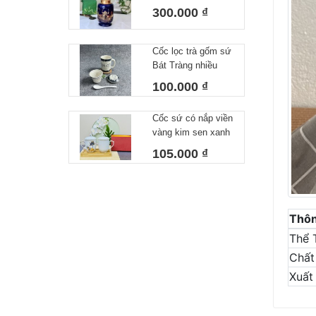
Dương, Lọ đựng
300.000 ₫
Trà Gốm Sứ Bát
Tràng Cao Cấp Cao
17cm Dk13cm
Cốc lọc trà gốm sứ
Bát Tràng nhiều
hoạ tiết cá viền
100.000 ₫
300ml
Cốc sứ có nắp viền
vàng kim sen xanh
cao cấp Bát Tràng
105.000 ₫
hàng chọn kĩ
Thôn
Thể 
Chất 
Xuất