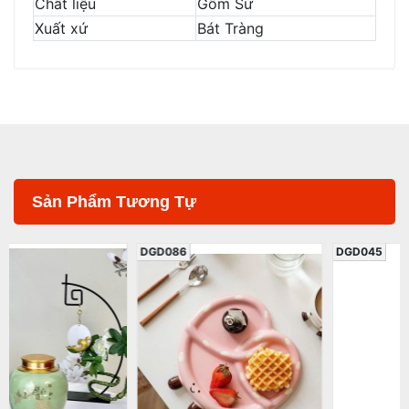
Chất liệu
Gốm Sứ
Xuất xứ
Bát Tràng
Sản Phẩm Tương Tự
DGD086
DGD045