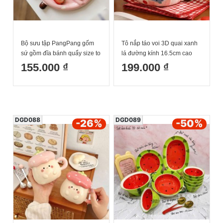
Bộ sưu tập PangPang gốm
Tô nắp táo voi 3D quai xanh
sứ gồm đĩa bánh quẩy size to
lá đường kính 16.5cm cao
2 màu nâu hồng cốc
7.5cm cả nắp 12.5cm dung
155.000 ₫
199.000 ₫
PangPang thìa quẩy
tích 750ml
DGD088
DGD089
-26
%
-50
%