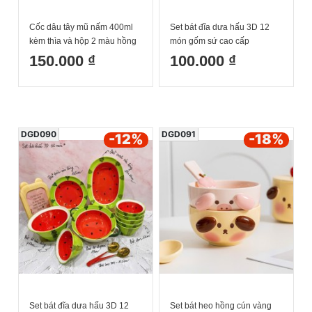
Cốc dâu tây mũ nấm 400ml
Set bát đĩa dưa hấu 3D 12
kèm thìa và hộp 2 màu hồng
món gốm sứ cao cấp
đậm và hồng nhạt
150.000 ₫
100.000 ₫
DGD090
DGD091
-12
%
-18
%
Set bát đĩa dưa hấu 3D 12
Set bát heo hồng cún vàng