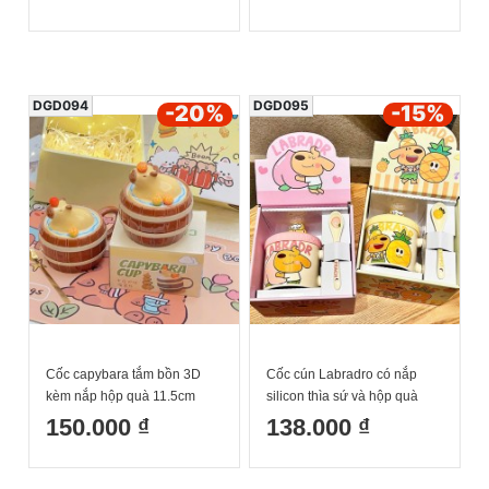
dung tích 400ml
DGD094
DGD095
-20
%
-15
%
Cốc capybara tắm bồn 3D
Cốc cún Labradro có nắp
kèm nắp hộp quà 11.5cm
silicon thìa sứ và hộp quà
dung tích 450ml
tặng
150.000 ₫
138.000 ₫