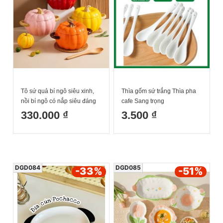
Tô sứ quả bí ngô siêu xinh,
Thìa gốm sứ trắng Thìa pha
nồi bí ngô có nắp siêu đáng
cafe Sang trọng
yêu
330.000 ₫
3.500 ₫
DGD084
DGD085
-33
%
-51
%