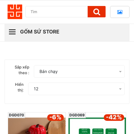
Sắp xếp
Bán chạy
theo :
Hiển
12
thị:
DGD070
DGD069
-6
%
-42
%