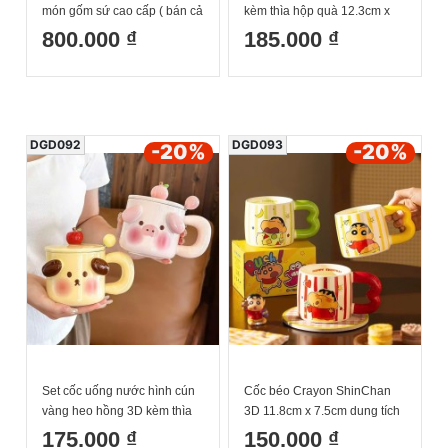
món gốm sứ cao cấp ( bán cả
kèm thìa hộp quà 12.3cm x
set 12 món)
7.6cm dung tích 500ml
800.000 ₫
185.000 ₫
DGD092
DGD093
-20
%
-20
%
Set cốc uống nước hình cún
Cốc béo Crayon ShinChan
vàng heo hồng 3D kèm thìa
3D 11.8cm x 7.5cm dung tích
hộp quà 9.8cm x 12.6cm
450ml
175.000 ₫
150.000 ₫