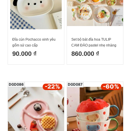
Đĩa cún Pochacco xinh yêu
Set bộ bát đĩa hoa TULIP
gốm sứ cao cấp
CAM ĐÀO pastel nhẹ nhàng
sang xịn mịn
90.000 ₫
860.000 ₫
DGD086
DGD087
-22
%
-60
%