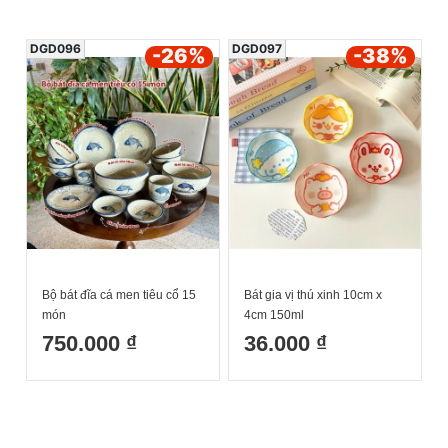
DGD096
DGD097
-26
%
-38
%
Bộ bát đĩa cá men tiêu cổ 15
Bát gia vị thú xinh 10cm x
món
4cm 150ml
750.000 ₫
36.000 ₫