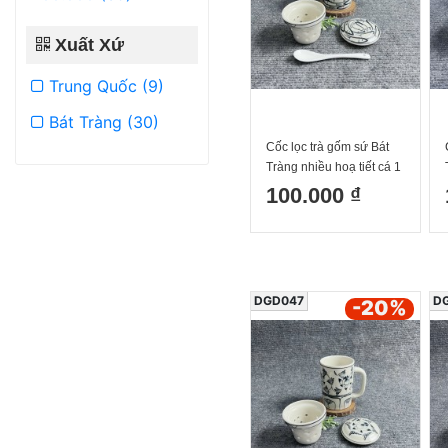
Xuất Xứ
Trung Quốc (9)
Bát Tràng (30)
Cốc lọc trà gốm sứ Bát
Tràng nhiều hoạ tiết cá 1
300ml
100.000 ₫
DGD047
D
-20
%