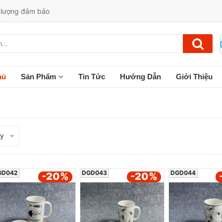
t lượng đảm bảo
hủ
Sản Phẩm
Tin Tức
Hướng Dẫn
Giới Thiệu
ạy
GD042
DGD043
DGD044
-20
%
-20
%