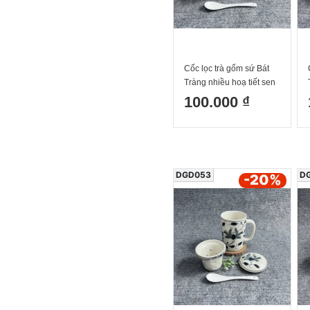
Cốc lọc trà gốm sứ Bát
Tràng nhiều hoạ tiết sen
dây 300ml
100.000 ₫
DGD053
D
-20
%