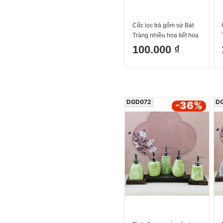
Cốc lọc trà gốm sứ Bát
Tràng nhiều hoạ tiết hoa
sen 1 300ml
100.000 ₫
DGD072
D
-36
%