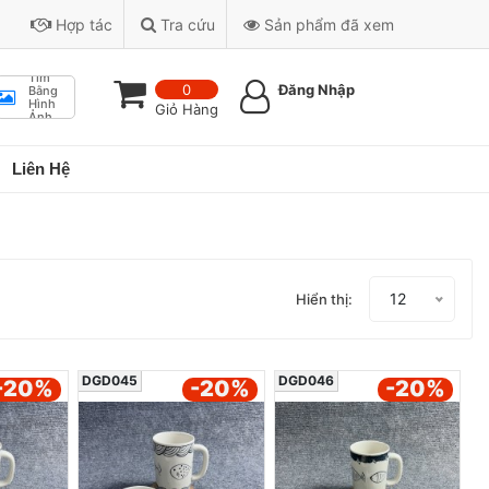
Hợp tác
Tra cứu
Sản phẩm đã xem
Tìm
0
Đăng Nhập
Bằng
Hình
Giỏ Hàng
Ảnh
Liên Hệ
12
Hiển thị:
DGD045
DGD046
-20
%
-20
%
-20
%