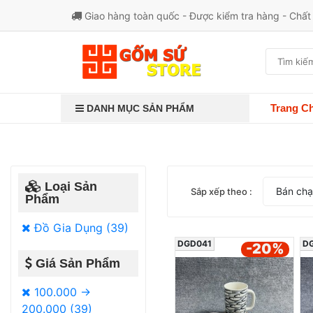
Giao hàng toàn quốc - Được kiểm tra hàng - Chấ
Trang C
DANH MỤC SẢN PHẨM
Loại Sản
Bán ch
Sắp xếp theo :
Phẩm
Đồ Gia Dụng (39)
DGD041
D
-20
%
Giá Sản Phẩm
100.000 ->
200.000 (39)