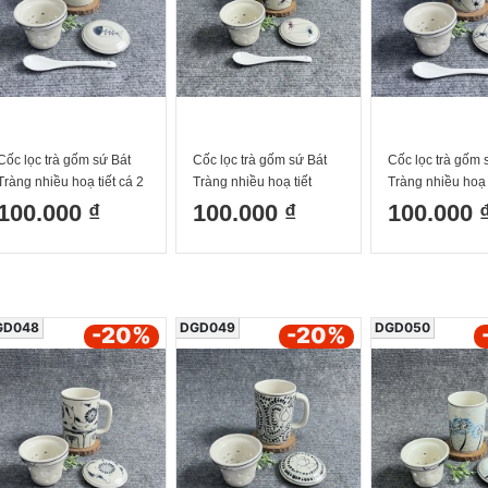
Cốc lọc trà gốm sứ Bát
Cốc lọc trà gốm sứ Bát
Cốc lọc trà gốm 
Tràng nhiều hoạ tiết cá 2
Tràng nhiều hoạ tiết
Tràng nhiều hoạ 
300ml
chuồn đỏ 300ml
chuồn chuồn 30
100.000 ₫
100.000 ₫
100.000 
GD048
DGD049
DGD050
-20
%
-20
%