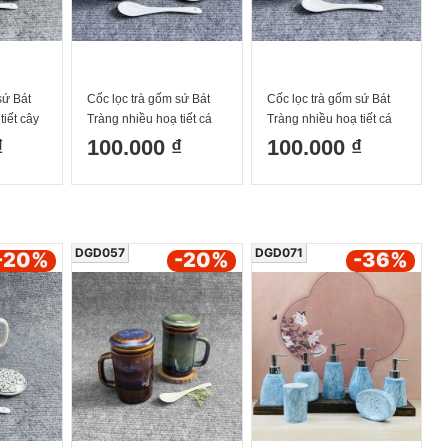
sứ Bát
Cốc lọc trà gốm sứ Bát
Cốc lọc trà gốm sứ Bát
tiết cây
Tràng nhiều hoạ tiết cá
Tràng nhiều hoạ tiết cá
đàn 300ml
đàn màu 300ml
₫
100.000 ₫
100.000 ₫
DGD057
DGD071
-20
%
-20
%
-36
%