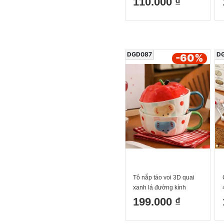
110.000 ₫
DGD087
D
-60
%
Tô nắp táo voi 3D quai
xanh lá đường kính
16.5cm cao 7.5cm cả nắp
199.000 ₫
12.5cm dung tích 750ml