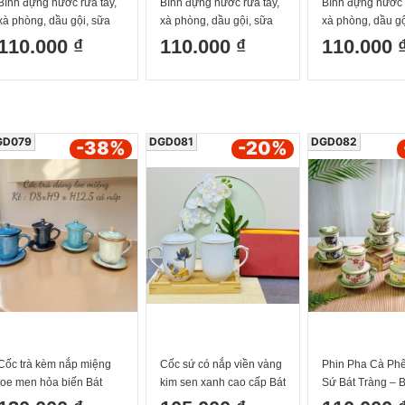
Bình đựng nước rửa tay,
Bình đựng nước rửa tay,
Bình đựng nước r
xà phòng, dầu gội, sữa
xà phòng, dầu gội, sữa
xà phòng, dầu gộ
dưỡng thể màu xanh
dưỡng thể màu xanh cổ
dưỡng thể màu 
110.000 ₫
110.000 ₫
110.000 
men mát Bát Tràng
vịt Bát Tràng
Tràng
GD079
DGD081
DGD082
-38
%
-20
%
Cốc trà kèm nắp miệng
Cốc sứ có nắp viền vàng
Phin Pha Cà Ph
loe men hỏa biến Bát
kim sen xanh cao cấp Bát
Sứ Bát Tràng – 
Tràng
Tràng hàng chọn kĩ
Họa Tiết Vẽ Tay