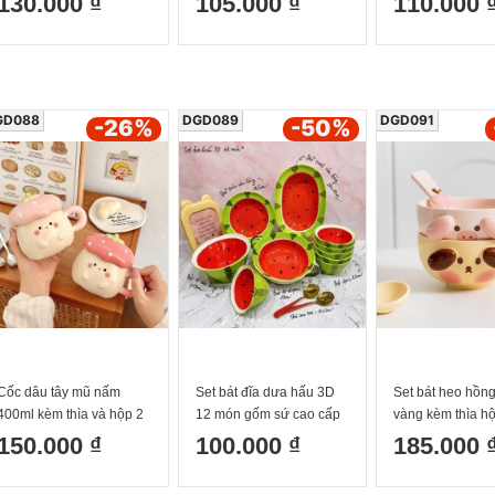
130.000 ₫
105.000 ₫
110.000 
Vàng Thấp
GD088
DGD089
DGD091
-26
%
-50
%
Cốc dâu tây mũ nấm
Set bát đĩa dưa hấu 3D
Set bát heo hồn
400ml kèm thìa và hộp 2
12 món gốm sứ cao cấp
vàng kèm thìa h
màu hồng đậm và hồng
12.3cm x 7.6cm d
150.000 ₫
100.000 ₫
185.000 
nhạt
500ml