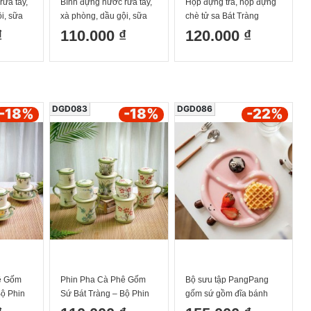
ửa tay,
Bình đựng nước rửa tay,
Hộp đựng trà, hộp đựng
i, sữa
xà phòng, dầu gội, sữa
chè tử sa Bát Tràng
nâu Bát
dưỡng thể màu hồng Bát
₫
110.000 ₫
120.000 ₫
Tràng
DGD083
DGD086
-18
%
-18
%
-22
%
ê Gốm
Phin Pha Cà Phê Gốm
Bộ sưu tập PangPang
Bộ Phin
Sứ Bát Tràng – Bộ Phin
gốm sứ gồm đĩa bánh
 Hoa Mai
Họa Tiết Vẽ Tay Hoa Mai
quẩy size to 2 màu nâu