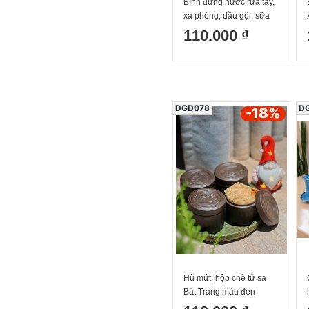
Bình đựng nước rửa tay,
xà phòng, dầu gội, sữa
dưỡng thể màu xanh lá
110.000 ₫
non Bát Tràng
DGD078
D
-18
%
Hũ mứt, hộp chè tử sa
Bát Tràng màu đen