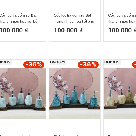
Cốc lọc trà gốm sứ Bát
Cốc lọc trà gốm sứ Bát
Cốc lọc trà gốm 
Tràng nhiều hoạ tiết bổ
Tràng nhiều hoạ tiết phù
Tràng nhiều hoạ 
khung 300ml
dung 300ml
dây 300ml
100.000 ₫
100.000 ₫
100.000 
GD073
DGD074
DGD075
-36
%
-36
%