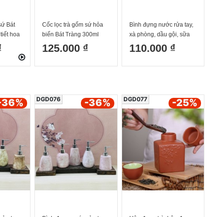
sứ Bát
Cốc lọc trà gốm sứ hỏa
Bình đựng nước rửa tay,
tiết hoa
biến Bát Tràng 300ml
xà phòng, dầu gội, sữa
sẵn 2 màu
dưỡng thể màu xanh
₫
125.000 ₫
110.000 ₫
dương Bát Tràng
DGD076
DGD077
-36
%
-36
%
-25
%