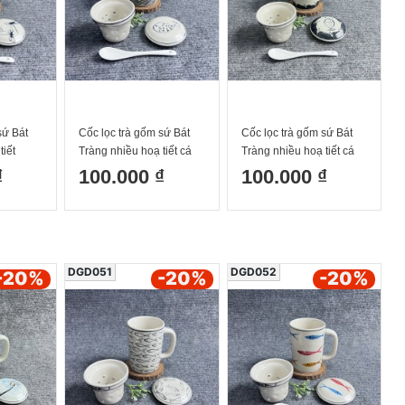
sứ Bát
Cốc lọc trà gốm sứ Bát
Cốc lọc trà gốm sứ Bát
tiết
Tràng nhiều hoạ tiết cá
Tràng nhiều hoạ tiết cá
0ml
chấm 300ml
viền 300ml
₫
100.000 ₫
100.000 ₫
DGD051
DGD052
-20
%
-20
%
-20
%